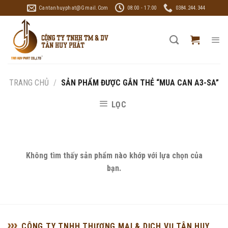
Skip
Cantanhuyphat@gmail.com
08:00 - 17:00
0384.244.344
to
content
TRANG CHỦ
/
SẢN PHẨM ĐƯỢC GẮN THẺ “MUA CAN A3-SA”
LỌC
Không tìm thấy sản phẩm nào khớp với lựa chọn của
bạn.
CÔNG TY TNHH THƯƠNG MẠI & DỊCH VỤ TÂN HUY