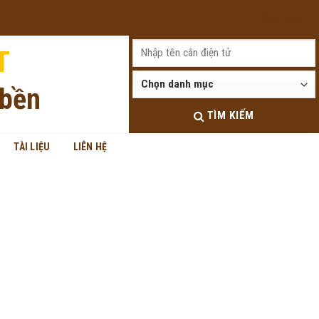
Đăng nhập
T
 bền
TÌM KIẾM
TÀI LIỆU
LIÊN HỆ