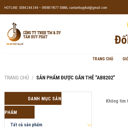
Skip
HOTLINE: 0384.244.344 – 0938519577
EMAIL:cantanhuyphat@gmail.com
to
content
Đố
TRANG CHỦ
GI
TRANG CHỦ
/
SẢN PHẨM ĐƯỢC GẮN THẺ “AB8202”
DANH MỤC SẢN
Không tìm 
PHẨM
Tất cả sản phẩm