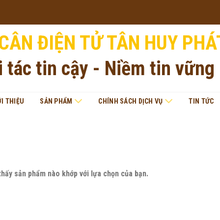
CÂN ĐIỆN TỬ TÂN HUY PHÁ
i tác tin cậy - Niềm tin vững
ỚI THIỆU
SẢN PHẨM
CHÍNH SÁCH DỊCH VỤ
TIN TỨC
thấy sản phẩm nào khớp với lựa chọn của bạn.