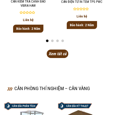
CÂN KIỂM TRA CẢNH BÁO
CÂN ĐIỆN TỬ IN TEM TPS PWC
VIBRA HAW
Được
Liên hệ
Được
xếp
Liên hệ
xếp
hạng
Bảo hành: 2 Năm
hạng
0
Bảo hành: 2 Năm
0
5
5
sao
sao
Xem tất cả
CÂN PHÒNG THÍ NGHIỆM – CÂN VÀNG