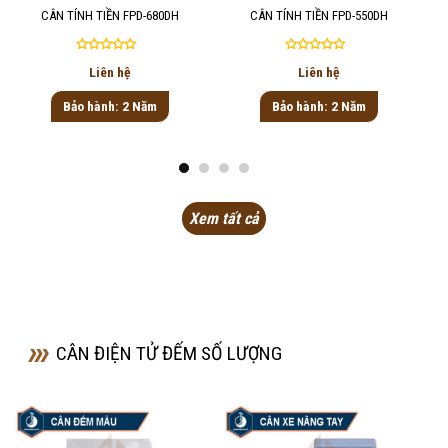
CÂN TÍNH TIỀN FPD-680DH
CÂN TÍNH TIỀN FPD-550DH
Được
Được
Liên hệ
Liên hệ
xếp
xếp
hạng
hạng
Bảo hành: 2 Năm
Bảo hành: 2 Năm
0
0
5
5
sao
sao
Xem tất cả
CÂN ĐIỆN TỬ ĐẾM SỐ LƯỢNG