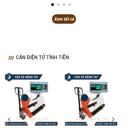
sao
sao
Xem tất cả
CÂN ĐIỆN TỬ TÍNH TIỀN