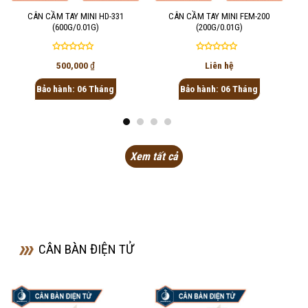
CÂN CẦM TAY MINI HD-331
CÂN CẦM TAY MINI FEM-200
(600G/0.01G)
(200G/0.01G)
Được
Được
500,000
₫
Liên hệ
xếp
xếp
hạng
hạng
Bảo hành: 06 Tháng
Bảo hành: 06 Tháng
0
0
5
5
sao
sao
Xem tất cả
CÂN BÀN ĐIỆN TỬ