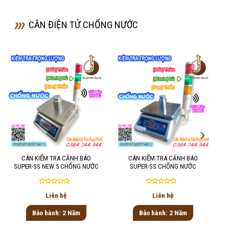
CÂN ĐIỆN TỬ CHỐNG NƯỚC
CÂN KIỂM TRA CẢNH BÁO
CÂN KIỂM TRA CẢNH BÁO
SUPER-SS NEW 5 CHỐNG NƯỚC
SUPER-SS CHỐNG NƯỚC
Được
Được
Liên hệ
Liên hệ
xếp
xếp
hạng
hạng
Bảo hành: 2 Năm
Bảo hành: 2 Năm
0
0
5
5