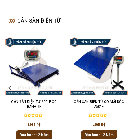
CÂN SÀN ĐIỆN TỬ
CÂN SÀN ĐIỆN TỬ A501E CÓ
CÂN SÀN ĐIỆN TỬ CÓ MÁI DỐC
BÁNH XE
A501E
Được
Được
Liên hệ
Liên hệ
xếp
xếp
hạng
hạng
Bảo hành: 2 Năm
Bảo hành: 2 Năm
0
0