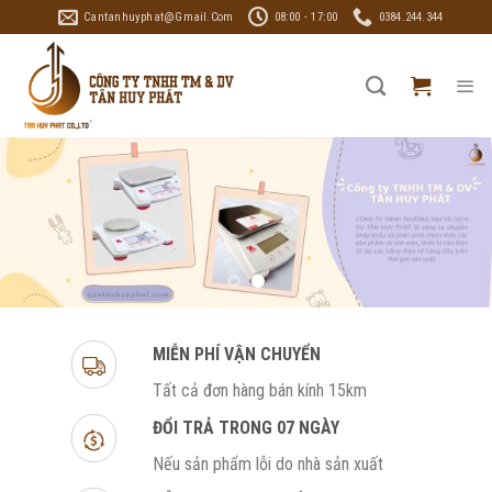
Skip
Cantanhuyphat@gmail.com
08:00 - 17:00
0384.244.344
to
content
MIỄN PHÍ VẬN CHUYỂN
Tất cả đơn hàng bán kính 15km
ĐỔI TRẢ TRONG 07 NGÀY
Nếu sản phẩm lỗi do nhà sản xuất