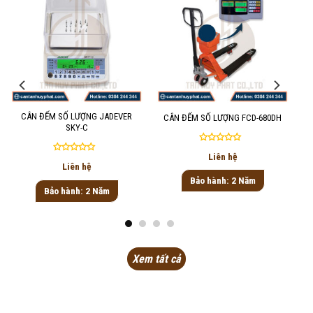
CÂN ĐẾM SỐ LƯỢNG JADEVER
CÂN ĐẾM SỐ LƯỢNG FCD-680DH
SKY-C
Được
Liên hệ
Được
xếp
Liên hệ
xếp
hạng
Bảo hành: 2 Năm
hạng
0
Bảo hành: 2 Năm
0
5
5
sao
sao
Xem tất cả