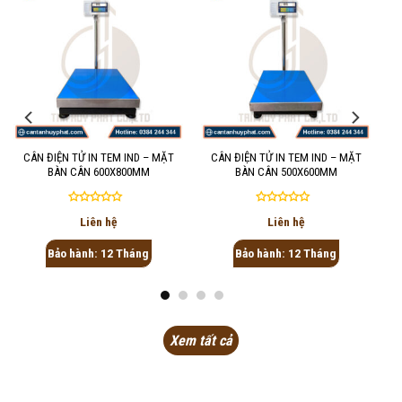
CÂN ĐIỆN TỬ IN TEM IND – MẶT
CÂN ĐIỆN TỬ IN TEM IND – MẶT
BÀN CÂN 600X800MM
BÀN CÂN 500X600MM
Được
Được
Liên hệ
Liên hệ
xếp
xếp
hạng
hạng
Bảo hành: 12 Tháng
Bảo hành: 12 Tháng
0
0
5
5
sao
sao
Xem tất cả