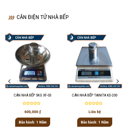
CÂN ĐIỆN TỬ NHÀ BẾP
CÂN NHÀ BẾP 5KG XF-03
CÂN NHÀ BẾP TAINITA KD-200
Được
Được
600,000
₫
Liên hệ
xếp
xếp
hạng
hạng
Bảo hành: 1 Năm
Bảo hành: 1 Năm
0
0
5
5