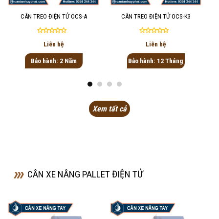
CÂN TREO ĐIỆN TỬ OCS-A
CÂN TREO ĐIỆN TỬ OCS-K3
Được
Được
Liên hệ
Liên hệ
xếp
xếp
hạng
hạng
Bảo hành: 2 Năm
Bảo hành: 12 Tháng
0
0
5
5
sao
sao
Xem tất cả
CÂN XE NÂNG PALLET ĐIỆN TỬ