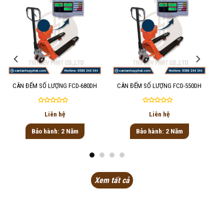
CÂN ĐẾM SỐ LƯỢNG FCD-680DH
CÂN ĐẾM SỐ LƯỢNG FCD-550DH
Được
Được
Liên hệ
Liên hệ
xếp
xếp
hạng
hạng
Bảo hành: 2 Năm
Bảo hành: 2 Năm
0
0
5
5
sao
sao
Xem tất cả