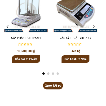
CÂN PHÂN TÍCH FPA214
CÂN KỸ THUẬT VIBRA SJ
Được
Được
13,500,000
₫
Liên hệ
xếp
xếp
hạng
hạng
Bảo hành: 2 Năm
Bảo hành: 2 Năm
0
0
5
5
sao
sao
Xem tất cả