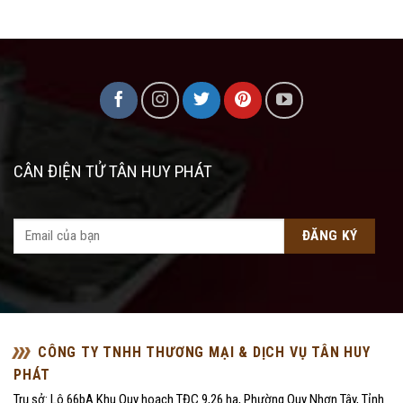
CÂN ĐIỆN TỬ TÂN HUY PHÁT
CÔNG TY TNHH THƯƠNG MẠI & DỊCH VỤ TÂN HUY
PHÁT
Trụ sở: Lô 66bA Khu Quy hoạch TĐC 9,26 ha, Phường Quy Nhơn Tây, Tỉnh