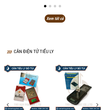
sao
sao
Xem tất cả
CÂN ĐIỆN TỬ TIỂU LY