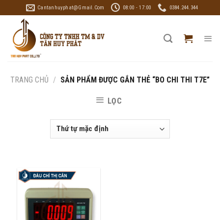
Skip
Cantanhuyphat@gmail.com
08:00 - 17:00
0384.244.344
to
content
TRANG CHỦ
/
SẢN PHẨM ĐƯỢC GẮN THẺ “BO CHI THI T7E”
LỌC