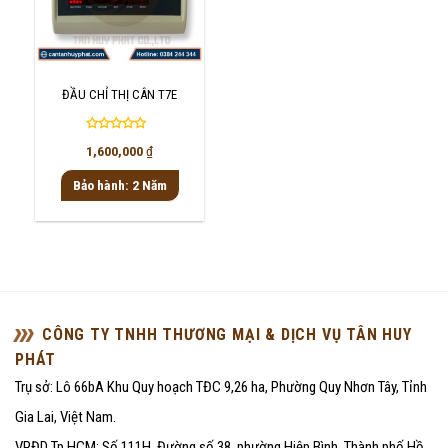
ĐẦU CHỈ THỊ CÂN T7E
Được
1,600,000
₫
xếp
hạng
Bảo hành: 2 Năm
0
5
sao
CÔNG TY TNHH THƯƠNG MẠI & DỊCH VỤ TÂN HUY
PHÁT
Trụ sở: Lô 66bA Khu Quy hoạch TĐC 9,26 ha, Phường Quy Nhơn Tây, Tỉnh
Gia Lai, Việt Nam.
VPĐD Tp.HCM: Số 111H, Đường số 38, phường Hiệp Bình, Thành phố Hồ