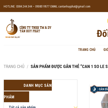
Skip
HOTLINE: 0384.244.344 – 0938519577
EMAIL:cantanhuyphat@gmail.com
to
content
Đố
TRANG CHỦ
GI
TRANG CHỦ
/
SẢN PHẨM ĐƯỢC GẮN THẺ “CAN 1 SO LE S
DANH MỤC SẢN
PHẨM
Tất cả sản phẩm