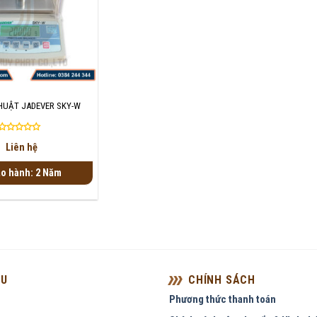
HUẬT JADEVER SKY-W
Được
Liên hệ
xếp
hạng
o hành: 2 Năm
0
5
sao
ỆU
CHÍNH SÁCH
Phương thức thanh toán