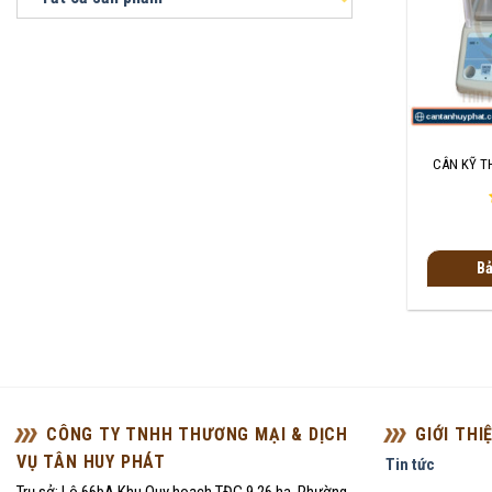
+
CÂN KỸ T
Bả
CÔNG TY TNHH THƯƠNG MẠI & DỊCH
GIỚI THI
VỤ TÂN HUY PHÁT
Tin tức
Trụ sở: Lô 66bA Khu Quy hoạch TĐC 9,26 ha, Phường