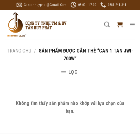
Skip
Cantanhuyphat@gmail.com
08:00 - 17:00
0384.244.344
to
content
TRANG CHỦ
/
SẢN PHẨM ĐƯỢC GẮN THẺ “CAN 1 TAN JWI-
700W”
LỌC
Không tìm thấy sản phẩm nào khớp với lựa chọn của
bạn.