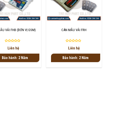
+
ẪU VẢI FHB (ĐƠN VỊ GSM)
CÂN MẪU VẢI FRH
Được
Được
Liên hệ
Liên hệ
xếp
xếp
hạng
hạng
Bảo hành: 2 Năm
Bảo hành: 2 Năm
0
0
5
5
sao
sao