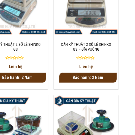
+
Ỹ THUẬT 2 SỐ LẺ SHINKO
CÂN KỸ THUẬT 2 SỐ LẺ SHINKO
GS
GS – ĐĨA VUÔNG
Được
Được
Liên hệ
Liên hệ
xếp
xếp
hạng
hạng
Bảo hành: 2 Năm
Bảo hành: 2 Năm
0
0
5
5
sao
sao