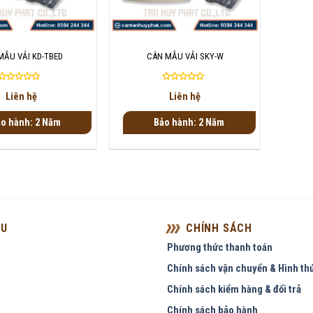
+
MẪU VẢI KD-TBED
CÂN MẪU VẢI SKY-W
Được
Được
Liên hệ
Liên hệ
xếp
xếp
hạng
hạng
o hành: 2 Năm
Bảo hành: 2 Năm
0
0
5
5
sao
sao
ỆU
CHÍNH SÁCH
Phương thức thanh toán
Chính sách vận chuyển & Hình th
Chính sách kiểm hàng & đổi trả
Chính sách bảo hành