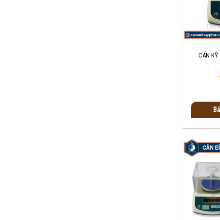
+
CÂN KỸ 
Bả