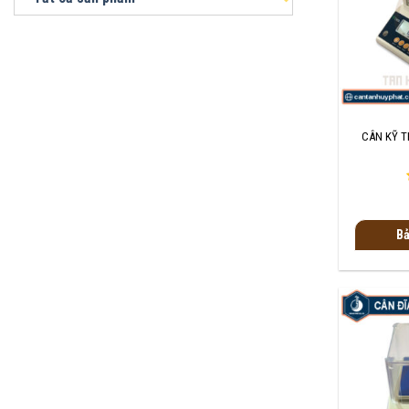
+
CÂN KỸ T
Bả