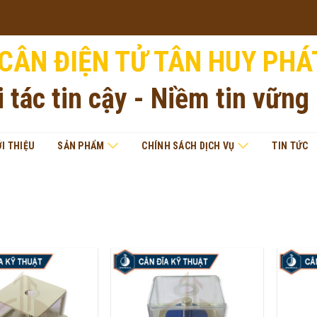
CÂN ĐIỆN TỬ TÂN HUY PHÁ
i tác tin cậy - Niềm tin vững
ỚI THIỆU
SẢN PHẨM
CHÍNH SÁCH DỊCH VỤ
TIN TỨC