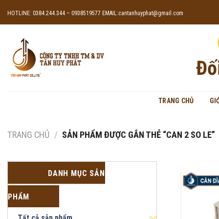
Skip
HOTLINE: 0384.244.344 – 0938519577
EMAIL:cantanhuyphat@gmail.com
to
content
Đố
TRANG CHỦ
GI
TRANG CHỦ
/
SẢN PHẨM ĐƯỢC GẮN THẺ “CAN 2 SO LE”
DANH MỤC SẢN
PHẨM
Tất cả sản phẩm