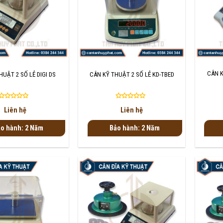
+
+
CÂN K
HUẬT 2 SỐ LẺ DIGI DS
CÂN KỸ THUẬT 2 SỐ LẺ KD-TBED
Được
Được
Liên hệ
Liên hệ
xếp
xếp
hạng
hạng
o hành: 2 Năm
Bảo hành: 2 Năm
0
0
5
5
sao
sao