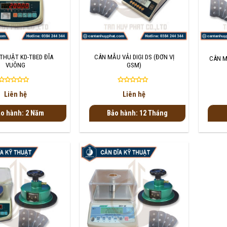
+
+
THUẬT KD-TBED ĐĨA
CÂN MẪU VẢI DIGI DS (ĐƠN VỊ
CÂN M
VUÔNG
GSM)
Được
Được
Liên hệ
Liên hệ
xếp
xếp
hạng
hạng
o hành: 2 Năm
Bảo hành: 12 Tháng
0
0
5
5
sao
sao