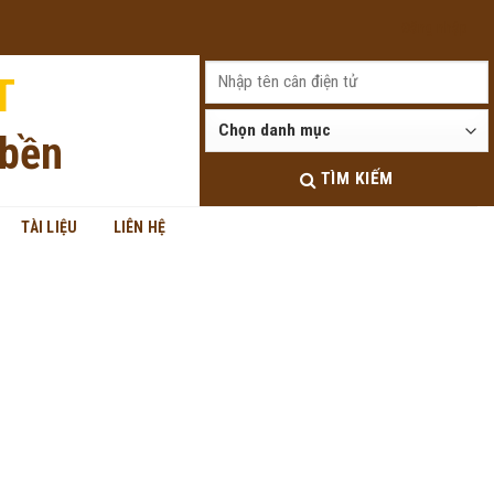
Đăng nhập
T
 bền
TÌM KIẾM
TÀI LIỆU
LIÊN HỆ