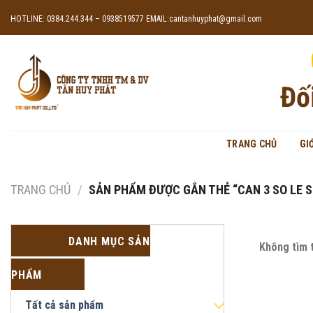
Skip
HOTLINE: 0384.244.344 – 0938519577
EMAIL:cantanhuyphat@gmail.com
to
content
Đố
TRANG CHỦ
GI
TRANG CHỦ
/
SẢN PHẨM ĐƯỢC GẮN THẺ “CAN 3 SO LE S
DANH MỤC SẢN
Không tìm 
PHẨM
Tất cả sản phẩm