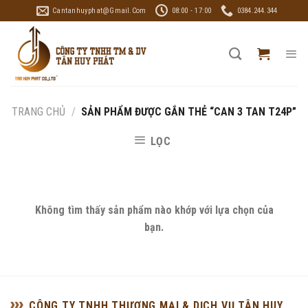
Skip
Cantanhuyphat@gmail.com
08:00 - 17:00
0384.244.344
to
content
TRANG CHỦ
/
SẢN PHẨM ĐƯỢC GẮN THẺ “CAN 3 TAN T24P”
LỌC
Không tìm thấy sản phẩm nào khớp với lựa chọn của
bạn.
CÔNG TY TNHH THƯƠNG MẠI & DỊCH VỤ TÂN HUY