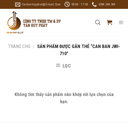
Skip
Cantanhuyphat@gmail.com
08:00 - 17:00
0384.244.344
to
content
TRANG CHỦ
/
SẢN PHẨM ĐƯỢC GẮN THẺ “CAN BAN JWI-
710”
LỌC
Không tìm thấy sản phẩm nào khớp với lựa chọn của
bạn.