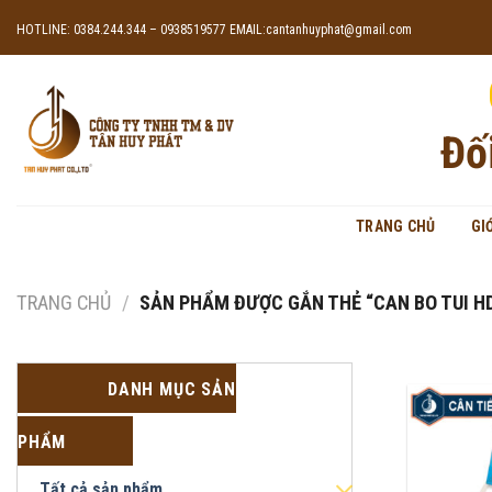
Skip
HOTLINE: 0384.244.344 – 0938519577
EMAIL:cantanhuyphat@gmail.com
to
content
Đố
TRANG CHỦ
GI
TRANG CHỦ
/
SẢN PHẨM ĐƯỢC GẮN THẺ “CAN BO TUI HD
DANH MỤC SẢN
PHẨM
Tất cả sản phẩm