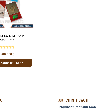
M TAY MINI HD-331
(600G/0.01G)
Được
500,000
₫
xếp
hạng
 hành: 06 Tháng
0
5
sao
ỆU
CHÍNH SÁCH
Phương thức thanh toán