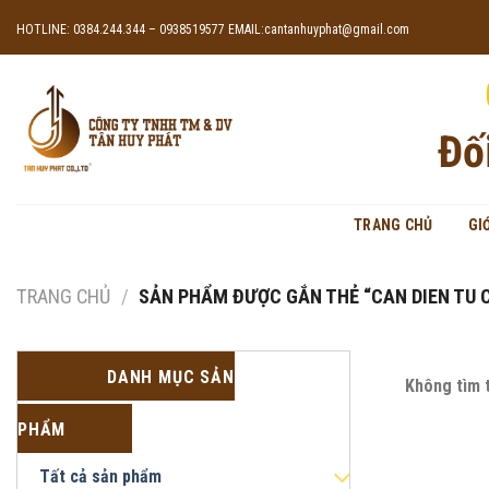
Skip
HOTLINE: 0384.244.344 – 0938519577
EMAIL:cantanhuyphat@gmail.com
to
content
Đố
TRANG CHỦ
GI
TRANG CHỦ
/
SẢN PHẨM ĐƯỢC GẮN THẺ “CAN DIEN TU 
DANH MỤC SẢN
Không tìm 
PHẨM
Tất cả sản phẩm