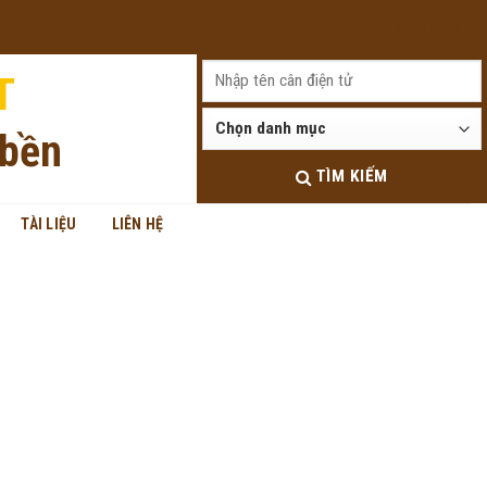
Đăng nhập
T
 bền
TÌM KIẾM
TÀI LIỆU
LIÊN HỆ