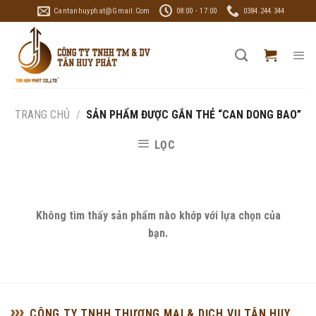
Skip
Cantanhuyphat@gmail.com
08:00 - 17:00
0384.244.344
to
content
TRANG CHỦ
/
SẢN PHẨM ĐƯỢC GẮN THẺ “CAN DONG BAO”
LỌC
Không tìm thấy sản phẩm nào khớp với lựa chọn của
bạn.
CÔNG TY TNHH THƯƠNG MẠI & DỊCH VỤ TÂN HUY