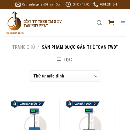
Skip
Cantanhuyphat@gmail.com
08:00 - 17:00
0384.244.344
to
content
TRANG CHỦ
/
SẢN PHẨM ĐƯỢC GẮN THẺ “CAN FWD”
LỌC