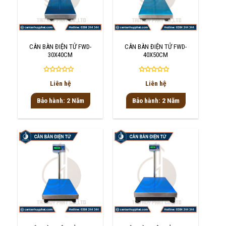
CÂN BÀN ĐIỆN TỬ FWD-
CÂN BÀN ĐIỆN TỬ FWD-
30X40CM
40X50CM
Được
Được
Liên hệ
Liên hệ
xếp
xếp
hạng
hạng
Bảo hành: 2 Năm
Bảo hành: 2 Năm
0
0
5
5
sao
sao