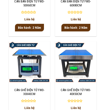
CÂN BÀN ĐIỆN TỬ FWD-
CÂN BÀN ĐIỆN TỬ FWD-
50X60CM
60X80CM
Được
Được
Liên hệ
Liên hệ
xếp
xếp
hạng
hạng
Bảo hành: 2 Năm
Bảo hành: 2 Năm
0
0
5
5
sao
sao
CÂN GHẾ ĐIỆN TỬ FWD-
CÂN GHẾ ĐIỆN TỬ FWD-
30X40CM
40X50CM
Được
Được
Liên hệ
Liên hệ