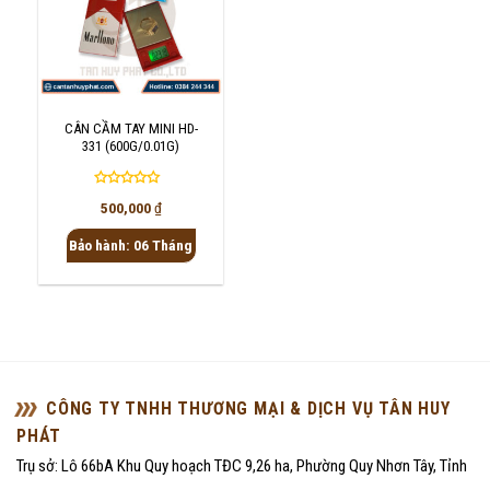
CÂN CẦM TAY MINI HD-
331 (600G/0.01G)
Được
500,000
₫
xếp
hạng
Bảo hành: 06 Tháng
0
5
sao
CÔNG TY TNHH THƯƠNG MẠI & DỊCH VỤ TÂN HUY
PHÁT
Trụ sở: Lô 66bA Khu Quy hoạch TĐC 9,26 ha, Phường Quy Nhơn Tây, Tỉnh