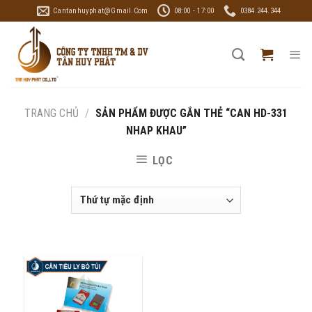
Skip
Cantanhuyphat@gmail.com
08:00 - 17:00
0384.244.344
to
content
TRANG CHỦ
/
SẢN PHẨM ĐƯỢC GẮN THẺ “CAN HD-331
NHAP KHAU”
LỌC