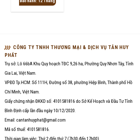
Bảo hành: 12 Tháng
0
5
sao
CÔNG TY TNHH THƯƠNG MẠI & DỊCH VỤ TÂN HUY
PHÁT
Trụ sở: Lô 66bA Khu Quy hoạch TĐC 9,26 ha, Phường Quy Nhơn Tây, Tỉnh
Gia Lai, Việt Nam.
VPĐD Tp.HCM: Số 111H, Đường số 38, phường Hiệp Bình, Thành phố Hồ
Chí Minh, Việt Nam.
Giấy chứng nhận ĐKKD số: 4101581816 do Sở Kế Hoạch và Đầu Tư Tỉnh
Bình Định cấp lần đầu ngày 10/12/2020.
Email: cantanhuyphat@gmail.com
Mã số thuế: 4101581816.
Thời gian làm việc: Thứ 2 đến thứ 7 (7h30 đến 17h00).