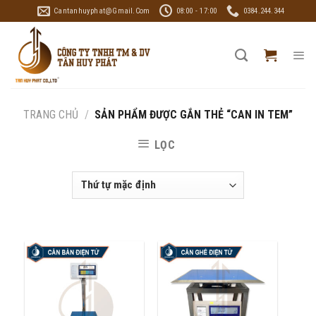
Skip
Cantanhuyphat@gmail.com
08:00 - 17:00
0384.244.344
to
content
TRANG CHỦ
/
SẢN PHẨM ĐƯỢC GẮN THẺ “CAN IN TEM”
LỌC