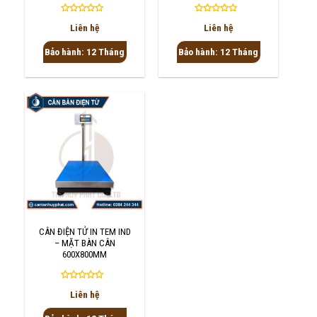
Được
Được
Liên hệ
Liên hệ
xếp
xếp
hạng
hạng
Bảo hành: 12 Tháng
Bảo hành: 12 Tháng
0
0
5
5
sao
sao
CÂN ĐIỆN TỬ IN TEM IND
– MẶT BÀN CÂN
600X800MM
Được
Liên hệ
xếp
hạng