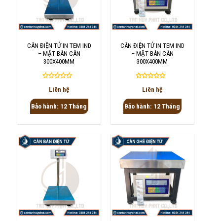
CÂN ĐIỆN TỬ IN TEM IND
CÂN ĐIỆN TỬ IN TEM IND
– MẶT BÀN CÂN
– MẶT BÀN CÂN
300X400MM
300X400MM
Được
Được
Liên hệ
Liên hệ
xếp
xếp
hạng
hạng
Bảo hành: 12 Tháng
Bảo hành: 12 Tháng
0
0
5
5
sao
sao