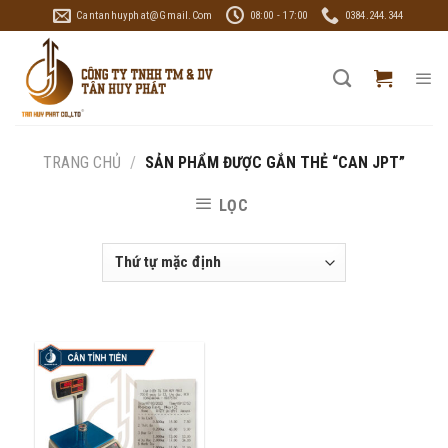
Skip
Cantanhuyphat@gmail.com
08:00 - 17:00
0384.244.344
to
content
TRANG CHỦ
/
SẢN PHẨM ĐƯỢC GẮN THẺ “CAN JPT”
LỌC