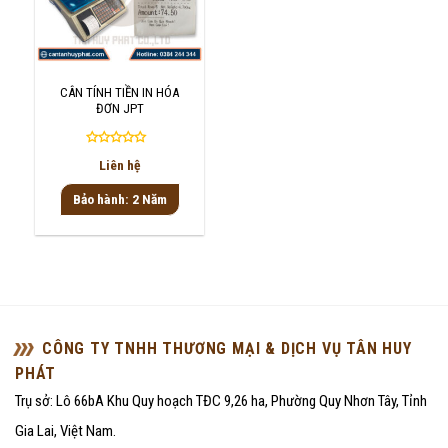
CÂN TÍNH TIỀN IN HÓA
ĐƠN JPT
Được
Liên hệ
xếp
hạng
Bảo hành: 2 Năm
0
5
sao
CÔNG TY TNHH THƯƠNG MẠI & DỊCH VỤ TÂN HUY
PHÁT
Trụ sở: Lô 66bA Khu Quy hoạch TĐC 9,26 ha, Phường Quy Nhơn Tây, Tỉnh
Gia Lai, Việt Nam.