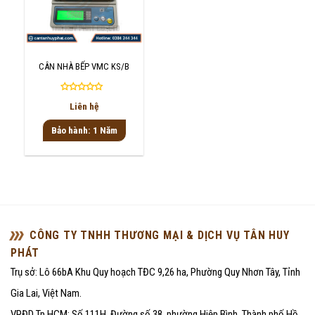
CÂN NHÀ BẾP VMC KS/B
Được
Liên hệ
xếp
hạng
Bảo hành: 1 Năm
0
5
sao
CÔNG TY TNHH THƯƠNG MẠI & DỊCH VỤ TÂN HUY
PHÁT
Trụ sở: Lô 66bA Khu Quy hoạch TĐC 9,26 ha, Phường Quy Nhơn Tây, Tỉnh
Gia Lai, Việt Nam.
VPĐD Tp.HCM: Số 111H, Đường số 38, phường Hiệp Bình, Thành phố Hồ