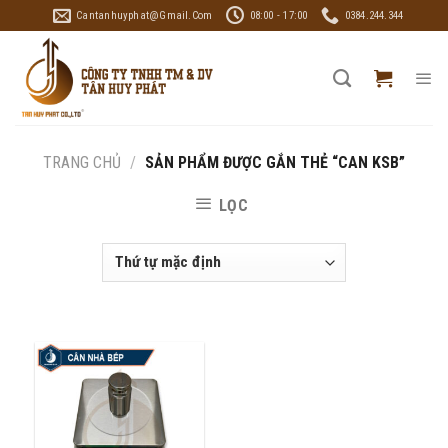
Skip
Cantanhuyphat@gmail.com
08:00 - 17:00
0384.244.344
to
content
TRANG CHỦ
/
SẢN PHẨM ĐƯỢC GẮN THẺ “CAN KSB”
LỌC