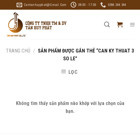
Skip
Cantanhuyphat@gmail.com
08:00 - 17:00
0384.244.344
to
content
TRANG CHỦ
/
SẢN PHẨM ĐƯỢC GẮN THẺ “CAN KY THUAT 3
SO LE”
LỌC
Không tìm thấy sản phẩm nào khớp với lựa chọn của
bạn.