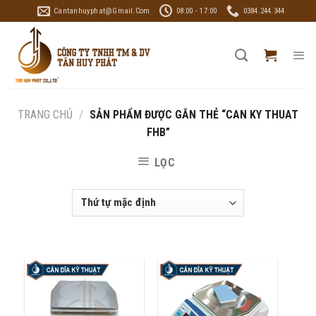
Skip
Cantanhuyphat@gmail.com
08:00 - 17:00
0384.244.344
to
content
TRANG CHỦ
/
SẢN PHẨM ĐƯỢC GẮN THẺ “CAN KY THUAT
FHB”
LỌC