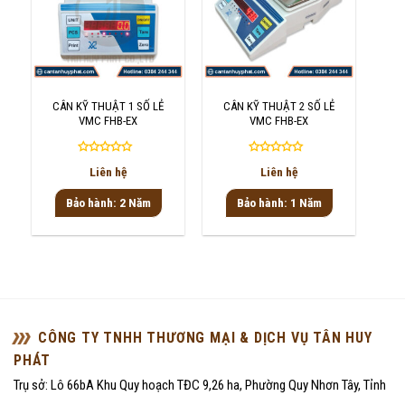
CÂN KỸ THUẬT 1 SỐ LẺ
CÂN KỸ THUẬT 2 SỐ LẺ
VMC FHB-EX
VMC FHB-EX
Được
Được
Liên hệ
Liên hệ
xếp
xếp
hạng
hạng
Bảo hành: 2 Năm
Bảo hành: 1 Năm
0
0
5
5
sao
sao
CÔNG TY TNHH THƯƠNG MẠI & DỊCH VỤ TÂN HUY
PHÁT
Trụ sở: Lô 66bA Khu Quy hoạch TĐC 9,26 ha, Phường Quy Nhơn Tây, Tỉnh