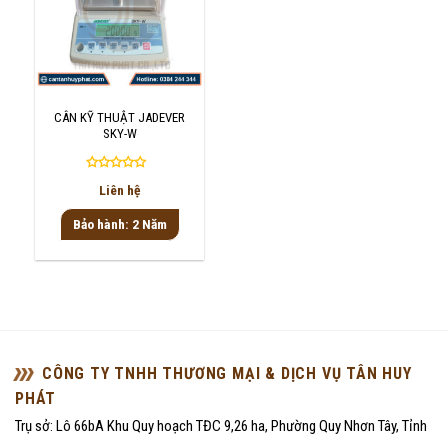
CÂN KỸ THUẬT JADEVER
SKY-W
Được
Liên hệ
xếp
hạng
Bảo hành: 2 Năm
0
5
sao
CÔNG TY TNHH THƯƠNG MẠI & DỊCH VỤ TÂN HUY
PHÁT
Trụ sở: Lô 66bA Khu Quy hoạch TĐC 9,26 ha, Phường Quy Nhơn Tây, Tỉnh