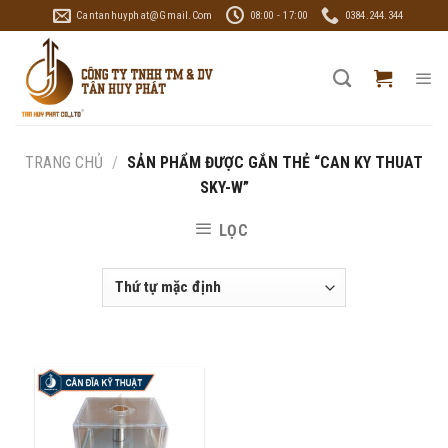
Skip
Cantanhuyphat@gmail.com
08:00 - 17:00
0384.244.344
to
content
TRANG CHỦ
/
SẢN PHẨM ĐƯỢC GẮN THẺ “CAN KY THUAT
SKY-W”
LỌC