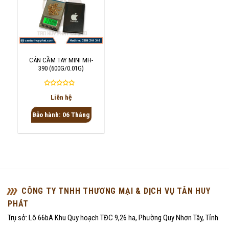
CÂN CẦM TAY MINI MH-
390 (600G/0.01G)
Được
Liên hệ
xếp
hạng
Bảo hành: 06 Tháng
0
5
sao
CÔNG TY TNHH THƯƠNG MẠI & DỊCH VỤ TÂN HUY
PHÁT
Trụ sở: Lô 66bA Khu Quy hoạch TĐC 9,26 ha, Phường Quy Nhơn Tây, Tỉnh