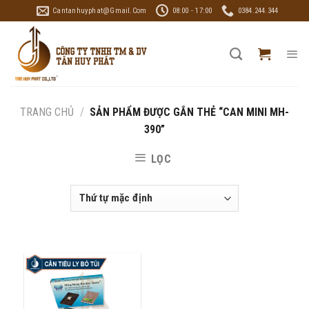
Skip
Cantanhuyphat@gmail.com
08:00 - 17:00
0384.244.344
to
content
TRANG CHỦ
/
SẢN PHẨM ĐƯỢC GẮN THẺ “CAN MINI MH-
390”
LỌC