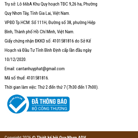
Trụ sở: Lô 66bA Khu Quy hoạch TĐC 9,26 ha, Phường
Quy Nhơn Tây, Tỉnh Gia Lai, Việt Nam.
VPĐD Tp.HCM: Số 111H, Đường số 38, phường Hiệp
Bình, Thành phố Hồ Chí Minh, Việt Nam.
Giấy chứng nhận ĐKKD số: 4101581816 do Sở Kế
Hoạch và Đầu Tư Tỉnh Bình Định cấp lần đầu ngày
10/12/2020.
Email: cantanhuyphat@gmail.com
Mã số thuế: 4101581816.
Thời gian làm việc: Thứ 2 đến thứ 7 (7h30 đến 17h00).
Copyright 2026 ©
Thiết kế bởi
Quy Nhơn ADV