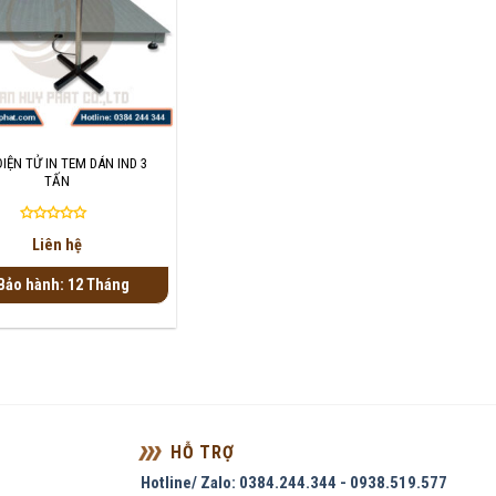
IỆN TỬ IN TEM DÁN IND 3
TẤN
Được
Liên hệ
xếp
hạng
Bảo hành: 12 Tháng
0
5
sao
HỖ TRỢ
Hotline/ Zalo: 0384.244.344 - 0938.519.577