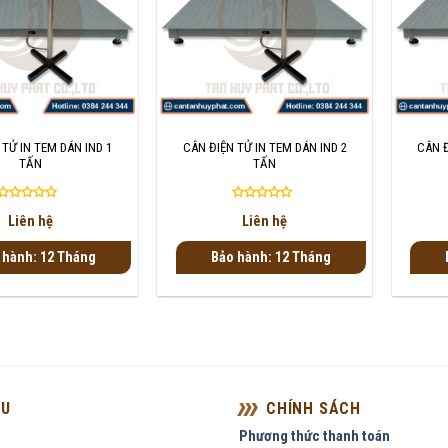
+
+
 TỬ IN TEM DÁN IND 1
CÂN ĐIỆN TỬ IN TEM DÁN IND 2
CÂN Đ
TẤN
TẤN
Được
Được
Liên hệ
Liên hệ
xếp
xếp
hạng
hạng
 hành: 12 Tháng
Bảo hành: 12 Tháng
0
0
5
5
sao
sao
ỆU
CHÍNH SÁCH
Phương thức thanh toán