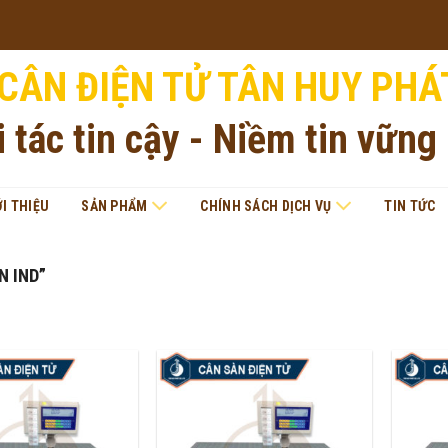
CÂN ĐIỆN TỬ TÂN HUY PHÁ
i tác tin cậy - Niềm tin vững
ỚI THIỆU
SẢN PHẨM
CHÍNH SÁCH DỊCH VỤ
TIN TỨC
N IND”