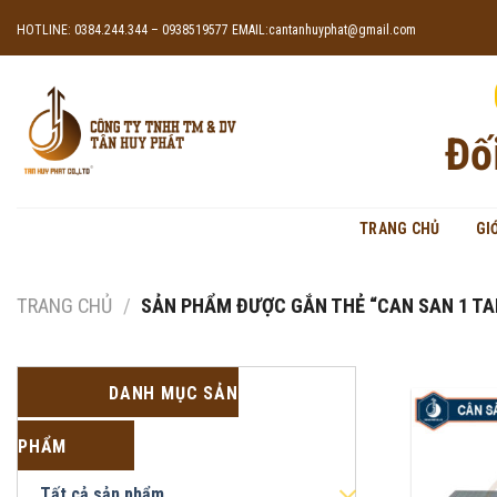
Skip
HOTLINE: 0384.244.344 – 0938519577
EMAIL:cantanhuyphat@gmail.com
to
content
Đố
TRANG CHỦ
GI
TRANG CHỦ
/
SẢN PHẨM ĐƯỢC GẮN THẺ “CAN SAN 1 TA
DANH MỤC SẢN
PHẨM
Tất cả sản phẩm