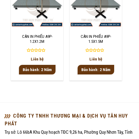
CÂN IN PHIẾU A9P-
CÂN IN PHIẾU A9P-
1.2X1.2M
1.5X1.5M
Được
Được
Liên hệ
Liên hệ
xếp
xếp
hạng
hạng
Bảo hành: 2 Năm
Bảo hành: 2 Năm
0
0
5
5
sao
sao
CÔNG TY TNHH THƯƠNG MẠI & DỊCH VỤ TÂN HUY
PHÁT
Trụ sở: Lô 66bA Khu Quy hoạch TĐC 9,26 ha, Phường Quy Nhơn Tây, Tỉnh