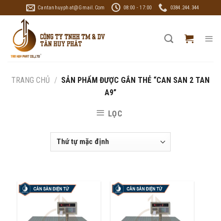
Skip
Cantanhuyphat@gmail.com
08:00 - 17:00
0384.244.344
to
content
TRANG CHỦ
/
SẢN PHẨM ĐƯỢC GẮN THẺ “CAN SAN 2 TAN
A9”
LỌC