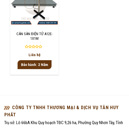
CÂN SÀN ĐIỆN TỬ A12E-
1X1M
Được
Liên hệ
xếp
hạng
Bảo hành: 2 Năm
0
5
sao
CÔNG TY TNHH THƯƠNG MẠI & DỊCH VỤ TÂN HUY
PHÁT
Trụ sở: Lô 66bA Khu Quy hoạch TĐC 9,26 ha, Phường Quy Nhơn Tây, Tỉnh