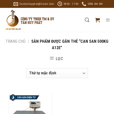
Skip
Cantanhuyphat@gmail.com
08:00 - 17:00
0384.244.344
to
content
TRANG CHỦ
/
SẢN PHẨM ĐƯỢC GẮN THẺ “CAN SAN 500KG
A12E”
LỌC