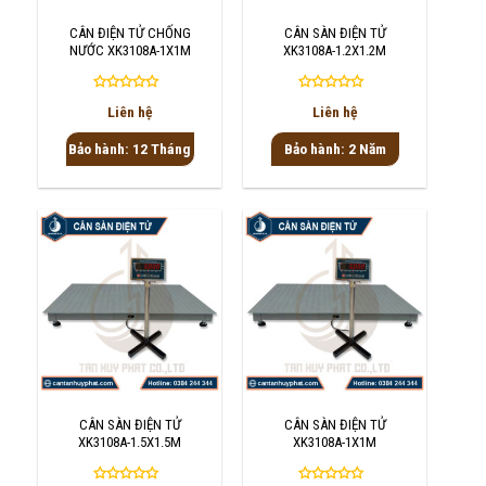
CÂN ĐIỆN TỬ CHỐNG
CÂN SÀN ĐIỆN TỬ
NƯỚC XK3108A-1X1M
XK3108A-1.2X1.2M
Được
Được
Liên hệ
Liên hệ
xếp
xếp
hạng
hạng
Bảo hành: 12 Tháng
Bảo hành: 2 Năm
0
0
5
5
sao
sao
CÂN SÀN ĐIỆN TỬ
CÂN SÀN ĐIỆN TỬ
XK3108A-1.5X1.5M
XK3108A-1X1M