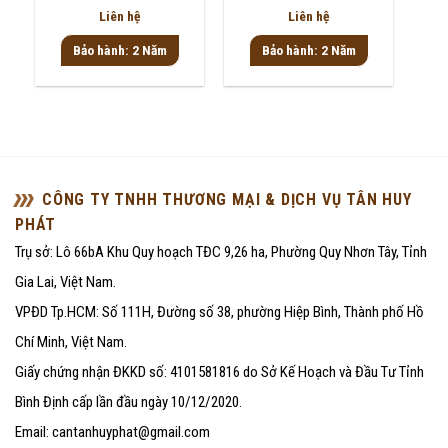
Được
Được
Liên hệ
Liên hệ
xếp
xếp
hạng
hạng
Bảo hành: 2 Năm
Bảo hành: 2 Năm
0
0
5
5
sao
sao
CÔNG TY TNHH THƯƠNG MẠI & DỊCH VỤ TÂN HUY
PHÁT
Trụ sở: Lô 66bA Khu Quy hoạch TĐC 9,26 ha, Phường Quy Nhơn Tây, Tỉnh
Gia Lai, Việt Nam.
VPĐD Tp.HCM: Số 111H, Đường số 38, phường Hiệp Bình, Thành phố Hồ
Chí Minh, Việt Nam.
Giấy chứng nhận ĐKKD số: 4101581816 do Sở Kế Hoạch và Đầu Tư Tỉnh
Bình Định cấp lần đầu ngày 10/12/2020.
Email: cantanhuyphat@gmail.com