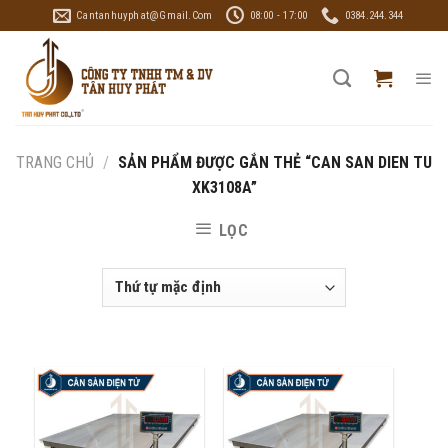
Skip
Cantanhuyphat@gmail.com
08:00 - 17:00
0384.244.344
to
content
TRANG CHỦ
/
SẢN PHẨM ĐƯỢC GẮN THẺ “CAN SAN DIEN TU
XK3108A”
LỌC