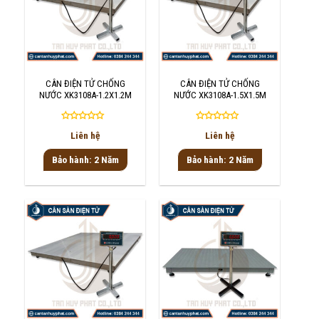
CÂN ĐIỆN TỬ CHỐNG
CÂN ĐIỆN TỬ CHỐNG
NƯỚC XK3108A-1.2X1.2M
NƯỚC XK3108A-1.5X1.5M
Được
Được
Liên hệ
Liên hệ
xếp
xếp
hạng
hạng
Bảo hành: 2 Năm
Bảo hành: 2 Năm
0
0
5
5
sao
sao