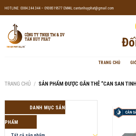
Skip
HOTLINE: 0384.244.344 – 0938519577
EMAIL:cantanhuyphat@gmail.com
to
content
Đố
TRANG CHỦ
GI
TRANG CHỦ
/
SẢN PHẨM ĐƯỢC GẮN THẺ “CAN SAN TINH 
DANH MỤC SẢN
PHẨM
Tất cả sản phẩm