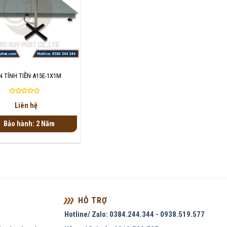
 TÍNH TIỀN A15E-1X1M
Được
Liên hệ
xếp
hạng
Bảo hành: 2 Năm
0
5
sao
HỖ TRỢ
Hotline/ Zalo: 0384.244.344 - 0938.519.577