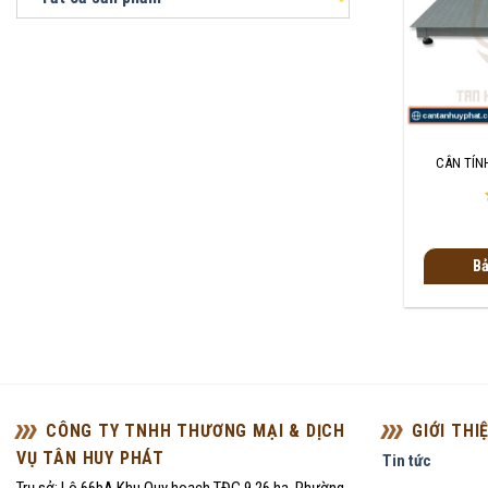
+
CÂN TÍNH
Bả
CÔNG TY TNHH THƯƠNG MẠI & DỊCH
GIỚI THI
VỤ TÂN HUY PHÁT
Tin tức
Trụ sở: Lô 66bA Khu Quy hoạch TĐC 9,26 ha, Phường