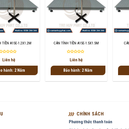
+
+
 TIỀN A15E-1.2X1.2M
CÂN TÍNH TIỀN A15E-1.5X1.5M
CÂN
Được
Được
Liên hệ
Liên hệ
xếp
xếp
hạng
hạng
o hành: 2 Năm
Bảo hành: 2 Năm
0
0
5
5
sao
sao
ỆU
CHÍNH SÁCH
Phương thức thanh toán