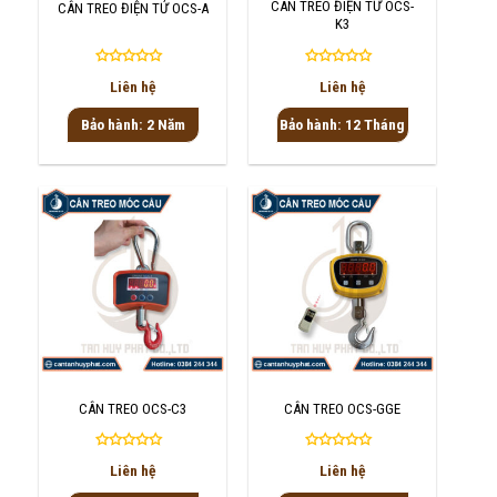
CÂN TREO ĐIỆN TỬ OCS-
CÂN TREO ĐIỆN TỬ OCS-A
K3
Được
Được
Liên hệ
Liên hệ
xếp
xếp
hạng
hạng
Bảo hành: 2 Năm
Bảo hành: 12 Tháng
0
0
5
5
sao
sao
CÂN TREO OCS-C3
CÂN TREO OCS-GGE
Được
Được
Liên hệ
Liên hệ
xếp
xếp