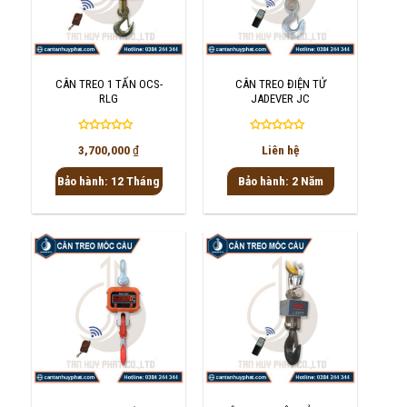
CÂN TREO 1 TẤN OCS-
CÂN TREO ĐIỆN TỬ
RLG
JADEVER JC
Được
Được
3,700,000
₫
Liên hệ
xếp
xếp
hạng
hạng
Bảo hành: 12 Tháng
Bảo hành: 2 Năm
0
0
5
5
sao
sao