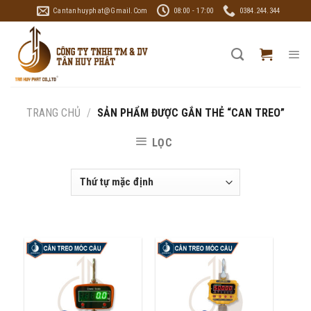
Skip
Cantanhuyphat@gmail.com
08:00 - 17:00
0384.244.344
to
content
TRANG CHỦ
/
SẢN PHẨM ĐƯỢC GẮN THẺ “CAN TREO”
LỌC