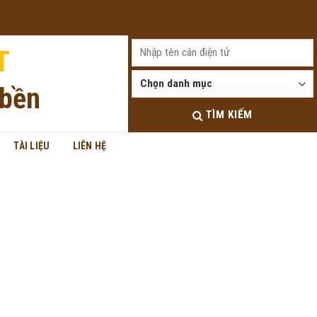
Đăng nhập
T
 bền
TÌM KIẾM
TÀI LIỆU
LIÊN HỆ