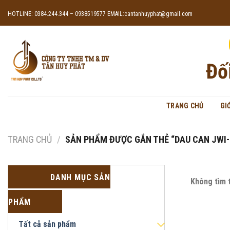
Skip
HOTLINE: 0384.244.344 – 0938519577
EMAIL:cantanhuyphat@gmail.com
to
content
Đố
TRANG CHỦ
GI
TRANG CHỦ
/
SẢN PHẨM ĐƯỢC GẮN THẺ “DAU CAN JWI-
DANH MỤC SẢN
Không tìm 
PHẨM
Tất cả sản phẩm