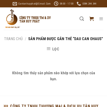
Skip
Cantanhuyphat@gmail.com
08:00 - 17:00
0384.244.344
to
content
TRANG CHỦ
/
SẢN PHẨM ĐƯỢC GẮN THẺ “DAU CAN OHAUS”
LỌC
Không tìm thấy sản phẩm nào khớp với lựa chọn của
bạn.
CÔNG TY TNHH THƯƠNG MẠI & DỊCH VỤ TÂN HUY