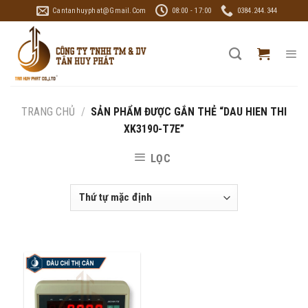
Skip
Cantanhuyphat@gmail.com
08:00 - 17:00
0384.244.344
to
content
TRANG CHỦ
/
SẢN PHẨM ĐƯỢC GẮN THẺ “DAU HIEN THI
XK3190-T7E”
LỌC