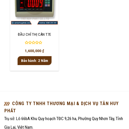
ĐẦU CHỈ THỊ CÂN T7E
Được
1,600,000
₫
xếp
hạng
Bảo hành: 2 Năm
0
5
sao
CÔNG TY TNHH THƯƠNG MẠI & DỊCH VỤ TÂN HUY
PHÁT
Trụ sở: Lô 66bA Khu Quy hoạch TĐC 9,26 ha, Phường Quy Nhơn Tây, Tỉnh
Gia Lai, Việt Nam.