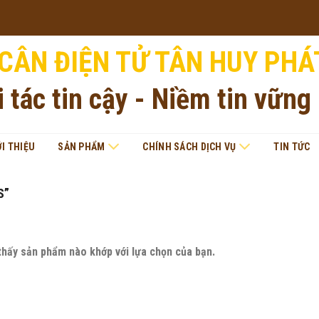
CÂN ĐIỆN TỬ TÂN HUY PHÁ
i tác tin cậy - Niềm tin vững
ỚI THIỆU
SẢN PHẨM
CHÍNH SÁCH DỊCH VỤ
TIN TỨC
S”
thấy sản phẩm nào khớp với lựa chọn của bạn.