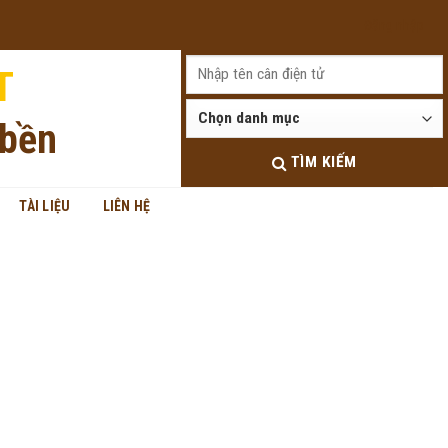
Đăng nhập
T
 bền
TÌM KIẾM
TÀI LIỆU
LIÊN HỆ