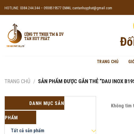
Skip
HOTLINE: 0384.244.344 – 0938519577
EMAIL:cantanhuyphat@gmail.com
to
content
Đố
TRANG CHỦ
GI
TRANG CHỦ
/
SẢN PHẨM ĐƯỢC GẮN THẺ “DAU INOX B19
DANH MỤC SẢN
Không tìm 
PHẨM
Tất cả sản phẩm