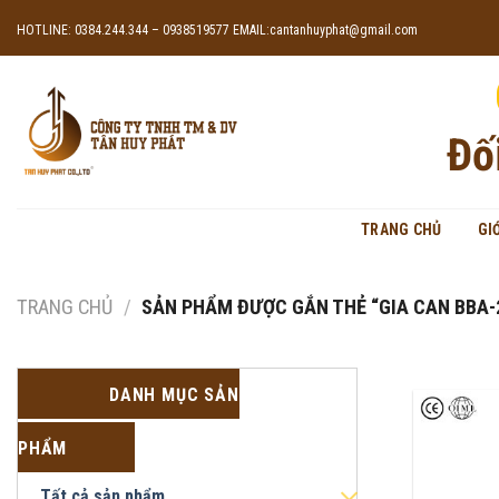
Skip
HOTLINE: 0384.244.344 – 0938519577
EMAIL:cantanhuyphat@gmail.com
to
content
Đố
TRANG CHỦ
GI
TRANG CHỦ
/
SẢN PHẨM ĐƯỢC GẮN THẺ “GIA CAN BBA-
DANH MỤC SẢN
PHẨM
Tất cả sản phẩm