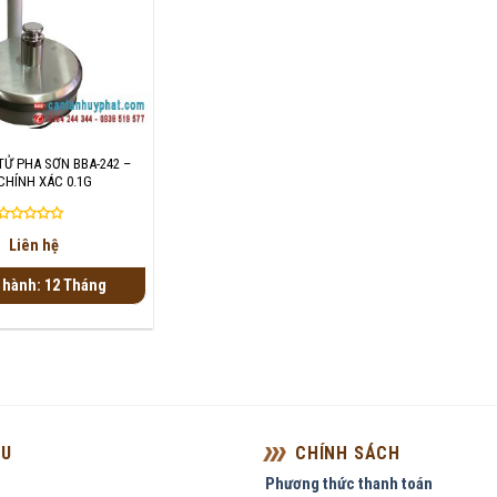
TỬ PHA SƠN BBA-242 –
CHÍNH XÁC 0.1G
Được
Liên hệ
xếp
hạng
 hành: 12 Tháng
0
5
sao
ỆU
CHÍNH SÁCH
Phương thức thanh toán