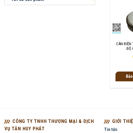
+
CÂN ĐIỆN 
ĐỘ 
Bảo
CÔNG TY TNHH THƯƠNG MẠI & DỊCH
GIỚI THI
VỤ TÂN HUY PHÁT
Tin tức