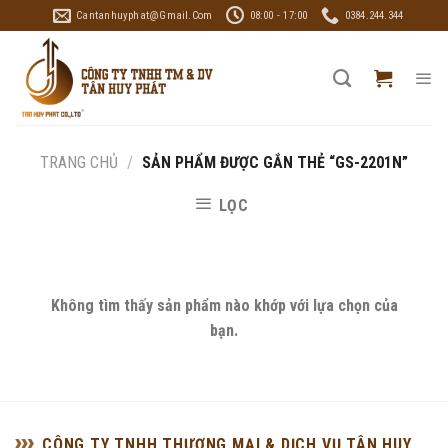
Skip
Cantanhuyphat@gmail.com
08:00 - 17:00
0384.244.344
to
content
TRANG CHỦ
/
SẢN PHẨM ĐƯỢC GẮN THẺ “GS-2201N”
LỌC
Không tìm thấy sản phẩm nào khớp với lựa chọn của
bạn.
CÔNG TY TNHH THƯƠNG MẠI & DỊCH VỤ TÂN HUY