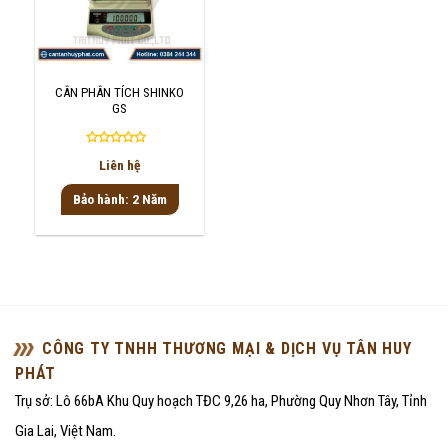
CÂN PHÂN TÍCH SHINKO
GS
Được
Liên hệ
xếp
hạng
Bảo hành: 2 Năm
0
5
sao
CÔNG TY TNHH THƯƠNG MẠI & DỊCH VỤ TÂN HUY
PHÁT
Trụ sở: Lô 66bA Khu Quy hoạch TĐC 9,26 ha, Phường Quy Nhơn Tây, Tỉnh
Gia Lai, Việt Nam.