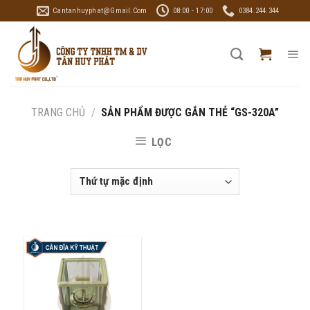
Skip
Cantanhuyphat@gmail.com
08:00 - 17:00
0384.244.344
to
content
TRANG CHỦ
/
SẢN PHẨM ĐƯỢC GẮN THẺ “GS-320A”
LỌC