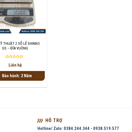
Ỹ THUẬT 2 SỐ LẺ SHINKO
GS – ĐĨA VUÔNG
Được
Liên hệ
xếp
hạng
Bảo hành: 2 Năm
0
5
sao
HỖ TRỢ
Hotline/ Zalo: 0384.244.344 - 0938.519.577