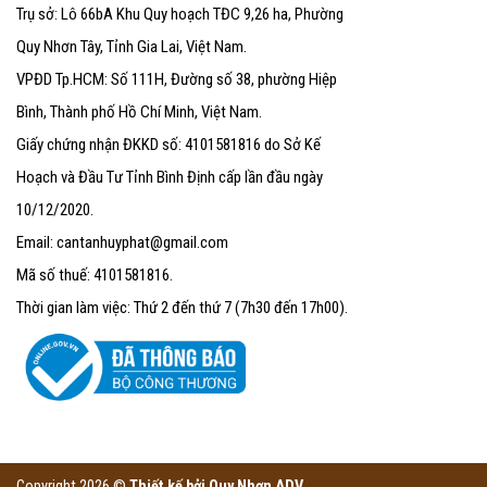
Trụ sở: Lô 66bA Khu Quy hoạch TĐC 9,26 ha, Phường
Quy Nhơn Tây, Tỉnh Gia Lai, Việt Nam.
VPĐD Tp.HCM: Số 111H, Đường số 38, phường Hiệp
Bình, Thành phố Hồ Chí Minh, Việt Nam.
Giấy chứng nhận ĐKKD số: 4101581816 do Sở Kế
Hoạch và Đầu Tư Tỉnh Bình Định cấp lần đầu ngày
10/12/2020.
Email: cantanhuyphat@gmail.com
Mã số thuế: 4101581816.
Thời gian làm việc: Thứ 2 đến thứ 7 (7h30 đến 17h00).
Copyright 2026 ©
Thiết kế bởi
Quy Nhơn ADV