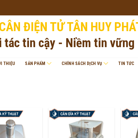
CÂN ĐIỆN TỬ TÂN HUY PHÁ
i tác tin cậy - Niềm tin vững
ỚI THIỆU
SẢN PHẨM
CHÍNH SÁCH DỊCH VỤ
TIN TỨC