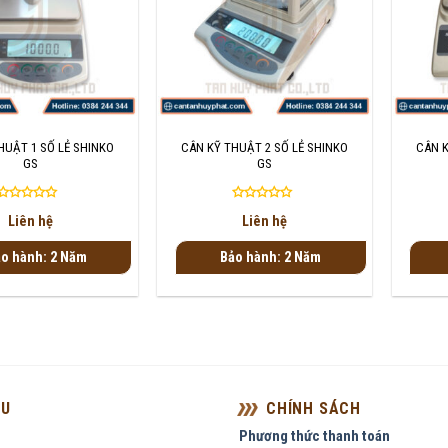
+
+
HUẬT 1 SỐ LẺ SHINKO
CÂN KỸ THUẬT 2 SỐ LẺ SHINKO
CÂN K
GS
GS
Được
Được
Liên hệ
Liên hệ
xếp
xếp
hạng
hạng
o hành: 2 Năm
Bảo hành: 2 Năm
0
0
5
5
sao
sao
ỆU
CHÍNH SÁCH
Phương thức thanh toán