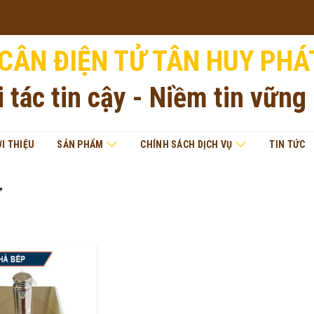
CÂN ĐIỆN TỬ TÂN HUY PHÁ
i tác tin cậy - Niềm tin vững
ỚI THIỆU
SẢN PHẨM
CHÍNH SÁCH DỊCH VỤ
TIN TỨC
”