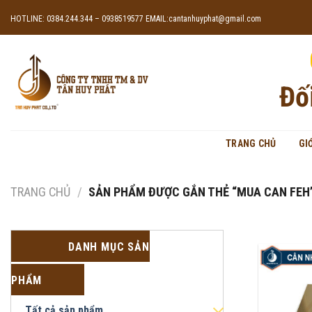
Skip
HOTLINE: 0384.244.344 – 0938519577
EMAIL:cantanhuyphat@gmail.com
to
content
Đố
TRANG CHỦ
GI
TRANG CHỦ
/
SẢN PHẨM ĐƯỢC GẮN THẺ “MUA CAN FEH
DANH MỤC SẢN
PHẨM
Tất cả sản phẩm