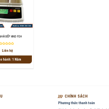
NHÀ BẾP AND FEH
Được
Liên hệ
xếp
hạng
o hành: 1 Năm
0
5
sao
ỆU
CHÍNH SÁCH
Phương thức thanh toán