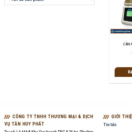
+
CÂN 
Bả
CÔNG TY TNHH THƯƠNG MẠI & DỊCH
GIỚI THI
VỤ TÂN HUY PHÁT
Tin tức
Trụ sở: Lô 66bA Khu Quy hoạch TĐC 9,26 ha, Phường