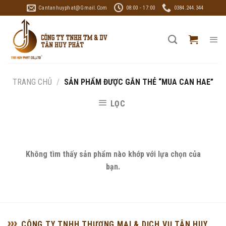
Skip
Cantanhuyphat@gmail.com
08:00 - 17:00
0384.244.344
to
content
TRANG CHỦ
/
SẢN PHẨM ĐƯỢC GẮN THẺ “MUA CAN HAE”
LỌC
Không tìm thấy sản phẩm nào khớp với lựa chọn của
bạn.
CÔNG TY TNHH THƯƠNG MẠI & DỊCH VỤ TÂN HUY