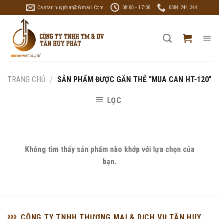
Skip
Cantanhuyphat@gmail.com
08:00 - 17:00
0384.244.344
to
content
TRANG CHỦ
/
SẢN PHẨM ĐƯỢC GẮN THẺ “MUA CAN HT-120”
LỌC
Không tìm thấy sản phẩm nào khớp với lựa chọn của
bạn.
CÔNG TY TNHH THƯƠNG MẠI & DỊCH VỤ TÂN HUY