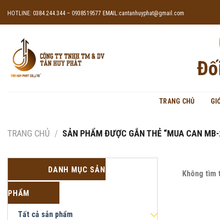
Skip
HOTLINE: 0384.244.344 – 0938519577
EMAIL:cantanhuyphat@gmail.com
to
content
Đố
TRANG CHỦ
GI
TRANG CHỦ
/
SẢN PHẨM ĐƯỢC GẮN THẺ “MUA CAN MB-
DANH MỤC SẢN
Không tìm 
PHẨM
Tất cả sản phẩm