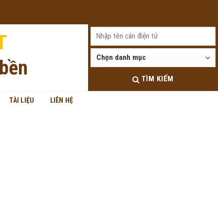
Đăng nhập
T
 bền
TÌM KIẾM
TÀI LIỆU
LIÊN HỆ