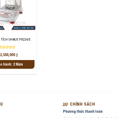
 TÍCH OHAUS PX224/E
Được
2,500,000
₫
xếp
hạng
o hành: 2 Năm
0
5
sao
ỆU
CHÍNH SÁCH
Phương thức thanh toán