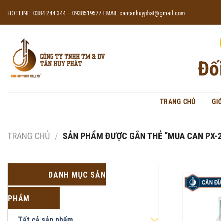
Skip
HOTLINE: 0384.244.344 – 0938519577
EMAIL:cantanhuyphat@gmail.com
to
content
Đố
TRANG CHỦ
GI
TRANG CHỦ
/
SẢN PHẨM ĐƯỢC GẮN THẺ “MUA CAN PX-2
DANH MỤC SẢN
PHẨM
Tất cả sản phẩm