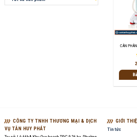
+
CÂN PHÂN
2
Bả
CÔNG TY TNHH THƯƠNG MẠI & DỊCH
GIỚI THI
VỤ TÂN HUY PHÁT
Tin tức
Trụ sở: Lô 66bA Khu Quy hoạch TĐC 9,26 ha, Phường