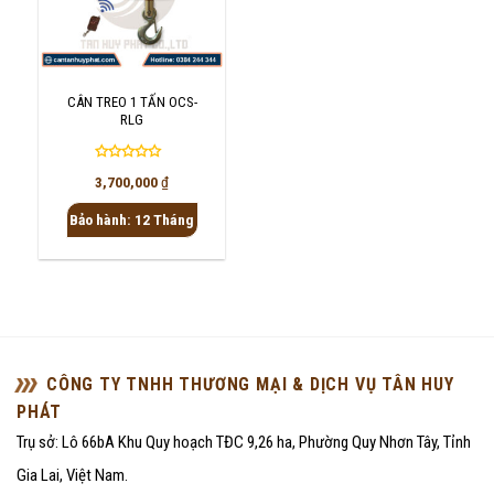
CÂN TREO 1 TẤN OCS-
RLG
Được
3,700,000
₫
xếp
hạng
Bảo hành: 12 Tháng
0
5
sao
CÔNG TY TNHH THƯƠNG MẠI & DỊCH VỤ TÂN HUY
PHÁT
Trụ sở: Lô 66bA Khu Quy hoạch TĐC 9,26 ha, Phường Quy Nhơn Tây, Tỉnh
Gia Lai, Việt Nam.