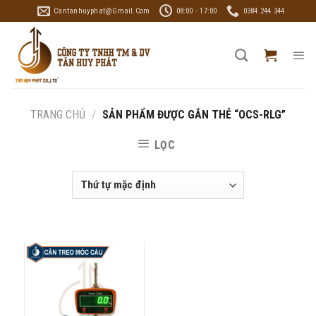
Skip
Cantanhuyphat@gmail.com
08:00 - 17:00
0384.244.344
to
content
TRANG CHỦ
/
SẢN PHẨM ĐƯỢC GẮN THẺ “OCS-RLG”
LỌC