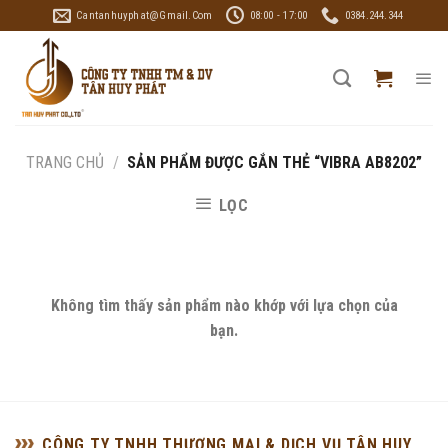
Skip
Cantanhuyphat@gmail.com
08:00 - 17:00
0384.244.344
to
content
TRANG CHỦ
/
SẢN PHẨM ĐƯỢC GẮN THẺ “VIBRA AB8202”
LỌC
Không tìm thấy sản phẩm nào khớp với lựa chọn của
bạn.
CÔNG TY TNHH THƯƠNG MẠI & DỊCH VỤ TÂN HUY