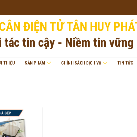
CÂN ĐIỆN TỬ TÂN HUY PHÁ
i tác tin cậy - Niềm tin vững
ỚI THIỆU
SẢN PHẨM
CHÍNH SÁCH DỊCH VỤ
TIN TỨC