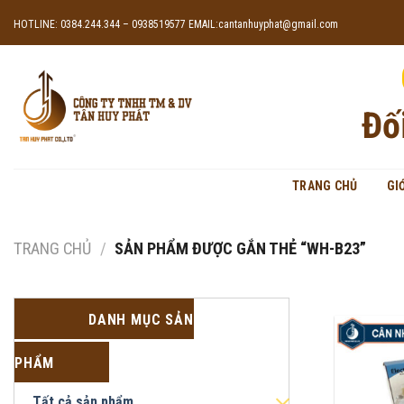
Skip
HOTLINE: 0384.244.344 – 0938519577
EMAIL:cantanhuyphat@gmail.com
to
content
Đố
TRANG CHỦ
GI
TRANG CHỦ
/
SẢN PHẨM ĐƯỢC GẮN THẺ “WH-B23”
DANH MỤC SẢN
PHẨM
Tất cả sản phẩm