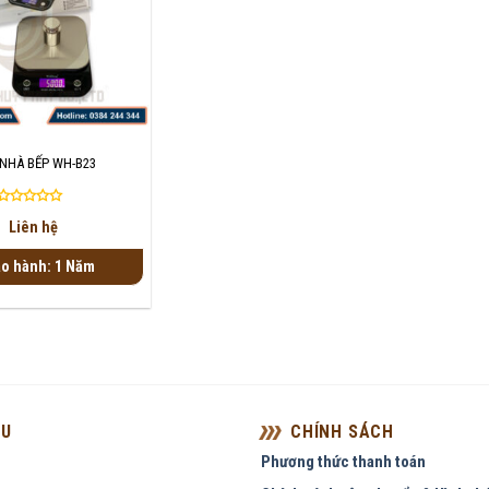
NHÀ BẾP WH-B23
Được
Liên hệ
xếp
hạng
o hành: 1 Năm
0
5
sao
ỆU
CHÍNH SÁCH
Phương thức thanh toán