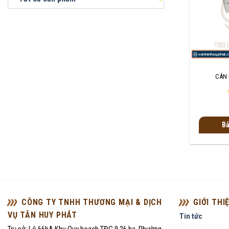
+
CÂN 
Bả
CÔNG TY TNHH THƯƠNG MẠI & DỊCH
GIỚI THI
VỤ TÂN HUY PHÁT
Tin tức
Trụ sở: Lô 66bA Khu Quy hoạch TĐC 9,26 ha, Phường