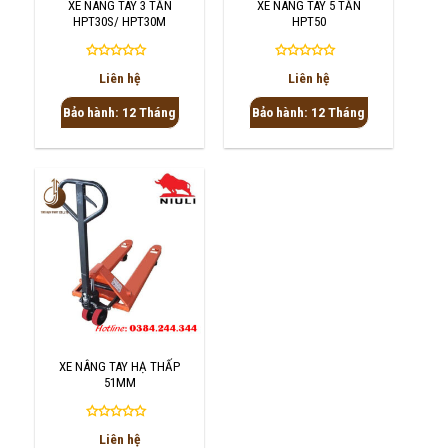
XE NÂNG TAY 3 TẤN
XE NÂNG TAY 5 TẤN
HPT30S/ HPT30M
HPT50
Được
Được
Liên hệ
Liên hệ
xếp
xếp
hạng
hạng
Bảo hành: 12 Tháng
Bảo hành: 12 Tháng
0
0
5
5
sao
sao
XE NÂNG TAY HẠ THẤP
51MM
Được
Liên hệ