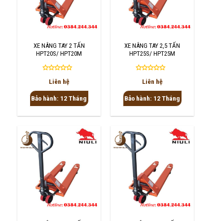
XE NÂNG TAY 2 TẤN
XE NÂNG TAY 2,5 TẤN
HPT20S/ HPT20M
HPT25S/ HPT25M
Được
Được
Liên hệ
Liên hệ
xếp
xếp
hạng
hạng
Bảo hành: 12 Tháng
Bảo hành: 12 Tháng
0
0
5
5
sao
sao