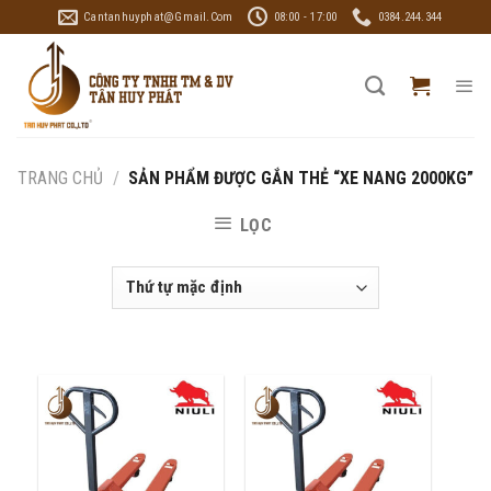
Skip
Cantanhuyphat@gmail.com
08:00 - 17:00
0384.244.344
to
content
TRANG CHỦ
/
SẢN PHẨM ĐƯỢC GẮN THẺ “XE NANG 2000KG”
LỌC