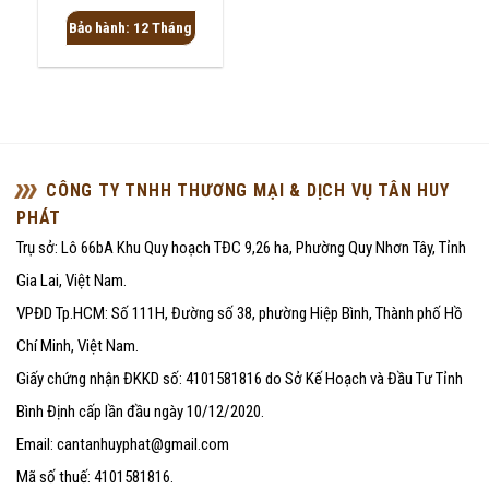
xếp
hạng
Bảo hành: 12 Tháng
0
5
sao
CÔNG TY TNHH THƯƠNG MẠI & DỊCH VỤ TÂN HUY
PHÁT
Trụ sở: Lô 66bA Khu Quy hoạch TĐC 9,26 ha, Phường Quy Nhơn Tây, Tỉnh
Gia Lai, Việt Nam.
VPĐD Tp.HCM: Số 111H, Đường số 38, phường Hiệp Bình, Thành phố Hồ
Chí Minh, Việt Nam.
Giấy chứng nhận ĐKKD số: 4101581816 do Sở Kế Hoạch và Đầu Tư Tỉnh
Bình Định cấp lần đầu ngày 10/12/2020.
Email: cantanhuyphat@gmail.com
Mã số thuế: 4101581816.