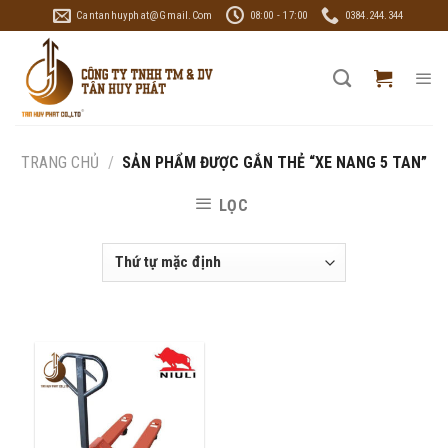
Skip
Cantanhuyphat@gmail.com
08:00 - 17:00
0384.244.344
to
content
TRANG CHỦ
/
SẢN PHẨM ĐƯỢC GẮN THẺ “XE NANG 5 TAN”
LỌC