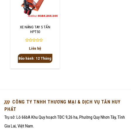
XE NÂNG TAY 5 TẤN
HPT50
Được
Liên hệ
xếp
hạng
Bảo hành: 12 Tháng
0
5
sao
CÔNG TY TNHH THƯƠNG MẠI & DỊCH VỤ TÂN HUY
PHÁT
Trụ sở: Lô 66bA Khu Quy hoạch TĐC 9,26 ha, Phường Quy Nhơn Tây, Tỉnh
Gia Lai, Việt Nam.