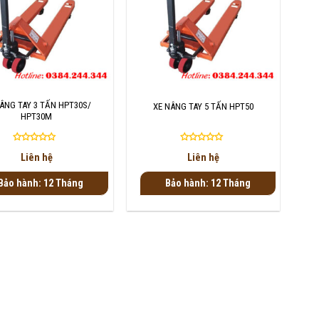
+
ÂNG TAY 3 TẤN HPT30S/
XE NÂNG TAY 5 TẤN HPT50
HPT30M
Được
Được
Liên hệ
Liên hệ
xếp
xếp
hạng
hạng
Bảo hành: 12 Tháng
Bảo hành: 12 Tháng
0
0
5
5
sao
sao