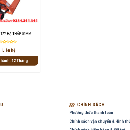
 TAY HẠ THẤP 51MM
Được
Liên hệ
xếp
hạng
 hành: 12 Tháng
0
5
sao
ỆU
CHÍNH SÁCH
Phương thức thanh toán
Chính sách vận chuyển & Hình th