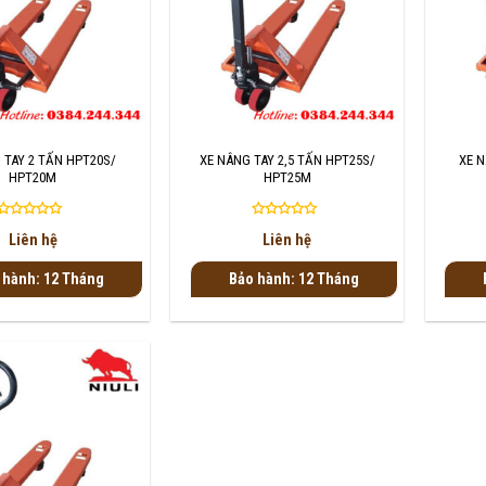
+
+
 TAY 2 TẤN HPT20S/
XE NÂNG TAY 2,5 TẤN HPT25S/
XE N
HPT20M
HPT25M
Được
Được
Liên hệ
Liên hệ
xếp
xếp
hạng
hạng
 hành: 12 Tháng
Bảo hành: 12 Tháng
0
0
5
5
sao
sao