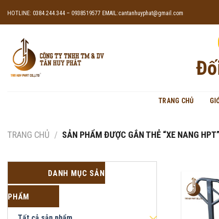
Skip
HOTLINE: 0384.244.344 – 0938519577
EMAIL:cantanhuyphat@gmail.com
to
content
Đố
TRANG CHỦ
GI
TRANG CHỦ
/
SẢN PHẨM ĐƯỢC GẮN THẺ “XE NANG HPT
DANH MỤC SẢN
PHẨM
Tất cả sản phẩm