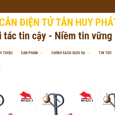
CÂN ĐIỆN TỬ TÂN HUY PHÁ
i tác tin cậy - Niềm tin vững
ỚI THIỆU
SẢN PHẨM
CHÍNH SÁCH DỊCH VỤ
TIN TỨC
”