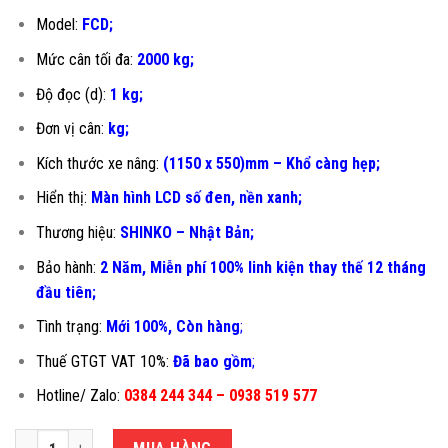
Model:
FCD;
Mức cân tối đa:
2000 kg;
Độ đọc (d):
1 kg;
Đơn vị cân:
kg;
Kích thước xe nâng:
(1150 x 550)mm – Khổ càng hẹp;
Hiển thị:
Màn hình LCD số đen, nền xanh;
Thương hiệu:
SHINKO – Nhật Bản;
Bảo hành:
2 Năm, Miễn phí 100% linh kiện thay thế 12 tháng
đầu tiên
;
Tình trạng:
Mới 100%, Còn hàng
;
Thuế GTGT VAT 10%:
Đã bao gồm
;
Hotline/ Zalo:
0384 244 344 – 0938 519 577
CÂN ĐẾM SỐ LƯỢNG 2 TẤN FCD-550DH số lượng