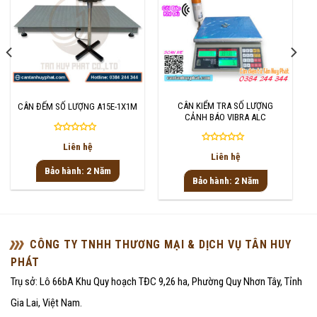
CÂN KIỂM TRA SỐ LƯỢNG
CÂN ĐẾM SỐ LƯỢNG A15E-1X1M
CẢNH BÁO VIBRA ALC
Được
Liên hệ
Được
xếp
Liên hệ
xếp
hạng
Bảo hành: 2 Năm
hạng
0
Bảo hành: 2 Năm
0
5
5
sao
sao
CÔNG TY TNHH THƯƠNG MẠI & DỊCH VỤ TÂN HUY
PHÁT
Trụ sở: Lô 66bA Khu Quy hoạch TĐC 9,26 ha, Phường Quy Nhơn Tây, Tỉnh
Gia Lai, Việt Nam.