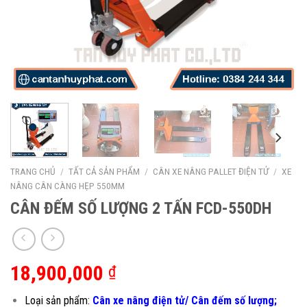
TRANG CHỦ
/
TẤT CẢ SẢN PHẨM
/
CÂN XE NÂNG PALLET ĐIỆN TỬ
/
XE
NÂNG CÂN CÀNG HẸP 550MM
CÂN ĐẾM SỐ LƯỢNG 2 TẤN FCD-550DH
18,900,000
₫
Loại sản phẩm:
Cân xe nâng điện tử/ Cân đếm số lượng;