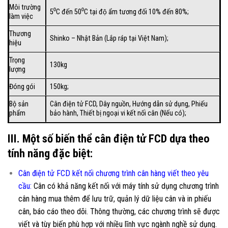
Môi trường
5⁰C đến 50⁰C tại độ ẩm tương đối 10% đến 80%;
làm việc
Thương
Shinko – Nhật Bản (Lắp ráp tại Việt Nam);
hiệu
Trọng
130kg
lượng
Đóng gói
150kg;
Bộ sản
Cân điện tử FCD, Dây nguồn, Hướng dẫn sử dụng, Phiếu
phẩm
bảo hành, Thiết bị ngoại vi kết nối cân (Nếu có);
III. Một số biến thể cân điện tử FCD dựa theo
tính năng đặc biệt:
Cân điện tử FCD kết nối chương trình cân hàng viết theo yêu
cầu
:
Cân có khả năng kết nối với máy tính sử dụng chương trình
cân hàng mua thêm để lưu trữ, quản lý dữ liệu cân và in phiếu
cân, báo cáo theo dõi. Thông thường, các chương trình sẽ được
viết và tùy biến phù hợp với nhiều lĩnh vực ngành nghề sử dụng.