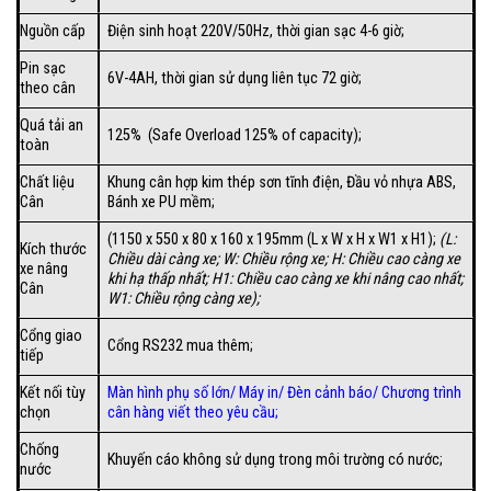
Nguồn cấp
Điện sinh hoạt 220V/50Hz, thời gian sạc 4-6 giờ;
Pin sạc
6V-4AH, thời gian sử dụng liên tục 72 giờ;
theo cân
Quá tải an
125% (Safe Overload 125% of capacity);
toàn
Chất liệu
Khung cân hợp kim thép sơn tĩnh điện, Đầu vỏ nhựa ABS,
Cân
Bánh xe PU mềm;
(1150 x 550 x 80 x 160 x 195mm (L x W x H x W1 x H1);
(
L:
Kích thước
Chiều dài càng xe; W: Chiều rộng xe; H: Chiều cao càng xe
xe nâng
khi hạ thấp nhất; H1: Chiều cao càng xe khi nâng cao nhất;
Cân
W1: Chiều rộng càng xe);
Cổng giao
Cổng RS232 mua thêm;
tiếp
Kết nối tùy
Màn hình phụ số lớn
/
Máy in
/
Đèn cảnh báo
/
Chương trình
chọn
cân hàng viết theo yêu cầu
;
Chống
Khuyến cáo không sử dụng trong môi trường có nước;
nước