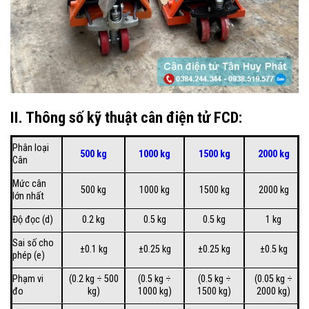
II. Thông số kỹ thuật cân điện tử FCD:
Phân loại
500 kg
1000 kg
1500 kg
2000 kg
Cân
Mức cân
500 kg
1000 kg
1500 kg
2000 kg
lớn nhất
Độ đọc (d)
0.2 kg
0.5 kg
0.5 kg
1 kg
Sai số cho
±0.1 kg
±0.25 kg
±0.25 kg
±0.5 kg
phép (e)
Phạm vi
(0.2 kg ÷ 500
(0.5 kg ÷
(0.5 kg ÷
(0.05 kg ÷
đo
kg)
1000 kg)
1500 kg)
2000 kg)