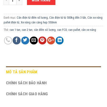
MUA HÀNG
Danh mục:
Cân điện tử đếm số lượng
,
Cân điện tử từ 500kg đến 3 tấn
,
Cân xe nâng
pallet điện tử
,
Xe nâng cân càng hẹp 550mm
Thẻ:
can 1 tan
,
can 2 tan
,
cân đếm sô lượng
,
can FCD
,
can pallet
,
cân xe nâng
MÔ TẢ SẢN PHẨM
CHÍNH SÁCH BẢO HÀNH
CHÍNH SÁCH GIAO HÀNG