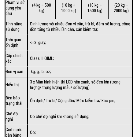
Phạm vi sử
(4 kg ÷ 500
(10 kg ÷
(10 kg ÷
(20 kg ÷
dụng yêu
kg)
1000 kg)
1500 kg)
2000 kg)
cầu
Tính năng
Định lượng với nhiều đơn vị cân, trừ bì, đếm số lượng, cộng
sử dụng
dồn tổng từ nhiều lần cân, cân kiểm tra;
Thời gian
<=3 giây;
ổn định
Cấp chính
Class III OIML;
xác
Đơn vị cân
kg, g, lb, oz;
3 x Màn hình hiển thị LCD nền xanh, số đen lớn (trọng
Hiển thị
lượng/ trọng lượng mẫu/ số lượng);
Đèn báo
Ổn định/ Trừ bì/ Cộng dồn/ Mức kiểm tra/ Báo pin;
trạng thái
Chế độ
Có chế độ nghỉ khi không sử dụng;
nghỉ
Giọt nước
Có;
cân bằng