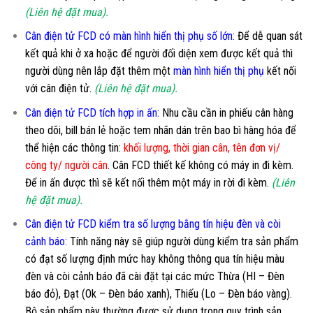
(Liên hệ đặt mua).
Cân điện tử FCD có màn hình hiển thị phụ số lớn
:
Để dễ quan sát
kết quả khi ở xa hoặc để người đối diện xem được kết quả thì
người dùng nên lắp đặt thêm một
màn hình hiển thị phụ
kết nối
với cân điện tử.
(Liên hệ đặt mua).
Cân điện tử FCD tích hợp in ấn:
Nhu cầu cần in phiếu cân hàng
theo dõi, bill bán lẻ hoặc tem nhãn dán trên bao bì hàng hóa để
thể hiện các thông tin:
khối lượng, thời gian cân, tên đơn vị/
công ty/ người cân
. Cân FCD thiết kế không có máy in đi kèm.
Để in ấn được thì sẽ kết nối thêm một máy in rời đi kèm.
(Liên
hệ đặt mua).
Cân điện tử FCD kiểm tra số lượng bằng tín hiệu đèn và còi
cảnh báo:
Tính năng này sẽ giúp người dùng kiểm tra sản phẩm
có đạt số lượng định mức hay không thông qua tín hiệu màu
đèn và còi cảnh báo đã cài đặt tại các mức Thừa (HI – Đèn
báo đỏ), Đạt (Ok – Đèn báo xanh), Thiếu (Lo – Đèn báo vàng).
Bộ sản phẩm này thường được sử dụng trong quy trình sản