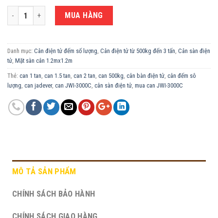
CÂN ĐẾM SỐ LƯỢNG 500KG JWI-3000C - MẶT BÀN CÂN 1.2M X 1.2M số l
MUA HÀNG
Danh mục:
Cân điện tử đếm số lượng
,
Cân điện tử từ 500kg đến 3 tấn
,
Cân sàn điện
tử
,
Mặt sàn cân 1.2mx1.2m
Thẻ:
can 1 tan
,
can 1.5 tan
,
can 2 tan
,
can 500kg
,
cân bàn điện tử
,
cân đếm sô
lượng
,
can jadever
,
can JWI-3000C
,
cân sàn điện tử
,
mua can JWI-3000C
MÔ TẢ SẢN PHẨM
CHÍNH SÁCH BẢO HÀNH
CHÍNH SÁCH GIAO HÀNG