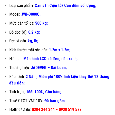
Loại sản phẩm:
Cân sàn điện tử/ Cân đếm số lượng;
Model:
JWI-3000C;
Mức cân tối đa:
500 kg;
Độ đọc (d):
0.2 kg;
Đơn vị cân:
kg, lb;
Kích thước mặt sàn cân:
1.2m x 1.2m;
Hiển thị:
Màn hình LCD số đen, nền xanh;
Thương hiệu:
JADEVER – Đài Loan;
Bảo hành:
2 Năm, Miễn phí 100% linh kiện thay thế 12 tháng
đầu tiên
;
Tình trạng:
Mới 100%, Còn hàng
;
Thuế GTGT VAT 10%:
Đã bao gồm
;
Hotline/ Zalo:
0384 244 344 – 0938 519 577