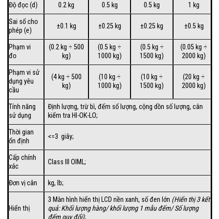
Độ đọc (d)
0.2 kg
0.5 kg
0.5 kg
1 kg
Sai số cho
±0.1 kg
±0.25 kg
±0.25 kg
±0.5 kg
phép (e)
Phạm vi
(0.2 kg ÷ 500
(0.5 kg ÷
(0.5 kg ÷
(0.05 kg ÷
đo
kg)
1000 kg)
1500 kg)
2000 kg)
Phạm vi sử
(4 kg ÷ 500
(10 kg ÷
(10 kg ÷
(20 kg ÷
dụng yêu
kg)
1000 kg)
1500 kg)
2000 kg)
cầu
Tính năng
Định lượng, trừ bì, đếm số lượng, cộng dồn số lượng, cân
sử dụng
kiểm tra HI-OK-LO;
Thời gian
<=3 giây;
ổn định
Cấp chính
Class III OIML;
xác
Đơn vị cân
kg, lb;
3 Màn hình hiển thị LCD nền xanh, số đen lớn
(Hiển thị 3 kết
Hiển thị
quả: Khối lượng hàng/ khối lượng 1 mẫu đếm/ Số lượng
đếm quy đổi)
;