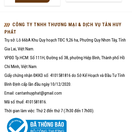
0
5
5
sao
sao
CÔNG TY TNHH THƯƠNG MẠI & DỊCH VỤ TÂN HUY
PHÁT
Trụ sở: Lô 66bA Khu Quy hoạch TĐC 9,26 ha, Phường Quy Nhơn Tây, Tỉnh
Gia Lai, Việt Nam.
VPĐD Tp.HCM: Số 111H, Đường số 38, phường Hiệp Bình, Thành phố Hồ
Chí Minh, Việt Nam.
Giấy chứng nhận ĐKKD số: 4101581816 do Sở Kế Hoạch và Đầu Tư Tỉnh
Bình Định cấp lần đầu ngày 10/12/2020.
Email: cantanhuyphat@gmail.com
Mã số thuế: 4101581816.
Thời gian làm việc: Thứ 2 đến thứ 7 (7h30 đến 17h00).