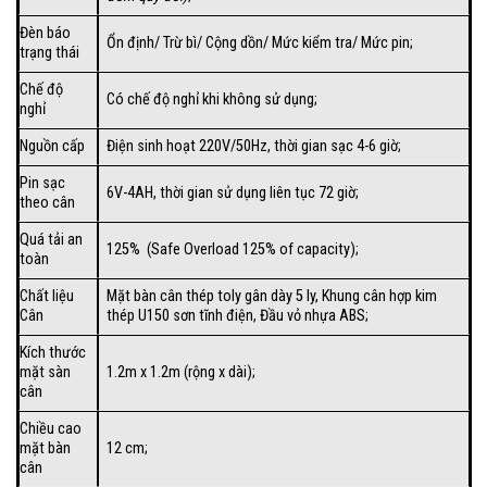
Đèn báo
Ổn định/ Trừ bì/ Cộng dồn/ Mức kiểm tra/ Mức pin;
trạng thái
Chế độ
Có chế độ nghỉ khi không sử dụng;
nghỉ
Nguồn cấp
Điện sinh hoạt 220V/50Hz, thời gian sạc 4-6 giờ;
Pin sạc
6V-4AH, thời gian sử dụng liên tục 72 giờ;
theo cân
Quá tải an
125% (Safe Overload 125% of capacity);
toàn
Chất liệu
Mặt bàn cân thép toly gân dày 5 ly, Khung cân hợp kim
Cân
thép U150 sơn tĩnh điện, Đầu vỏ nhựa ABS;
Kích thước
mặt sàn
1.2m x 1.2m (rộng x dài);
cân
Chiều cao
mặt bàn
12 cm;
cân