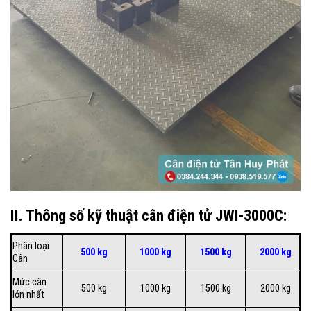
II. Thông số kỹ thuật cân điện tử JWI-3000C:
Phân loại
500 kg
1000 kg
1500 kg
2000 kg
Cân
Mức cân
500 kg
1000 kg
1500 kg
2000 kg
lớn nhất