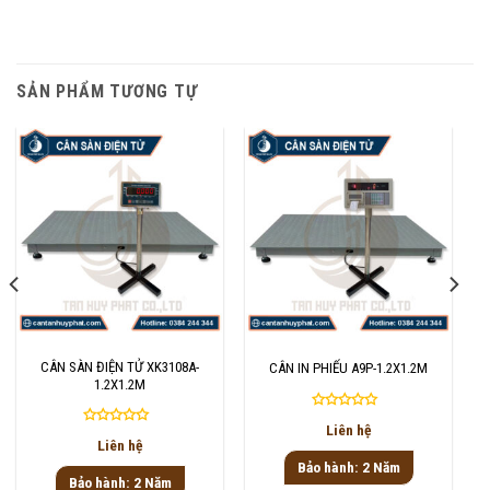
SẢN PHẨM TƯƠNG TỰ
CÂN SÀN ĐIỆN TỬ XK3108A-
CÂN IN PHIẾU A9P-1.2X1.2M
1.2X1.2M
Được
Liên hệ
Được
xếp
Liên hệ
xếp
hạng
Bảo hành: 2 Năm
hạng
0
Bảo hành: 2 Năm