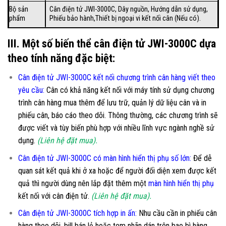
Bộ sản
Cân điện tử JWI-3000C, Dây nguồn, Hướng dẫn sử dụng,
phẩm
Phiếu bảo hành,Thiết bị ngoại vi kết nối cân (Nếu có).
III. Một số biến thể cân điện tử JWI-3000C dựa
theo tính năng đặc biệt:
Cân điện tử JWI-3000C kết nối chương trình cân hàng viết theo
yêu cầu
:
Cân có khả năng kết nối với máy tính sử dụng chương
trình cân hàng mua thêm để lưu trữ, quản lý dữ liệu cân và in
phiếu cân, báo cáo theo dõi. Thông thường, các chương trình sẽ
được viết và tùy biến phù hợp với nhiều lĩnh vực ngành nghề sử
dụng.
(Liên hệ đặt mua).
Cân điện tử JWI-3000C có màn hình hiển thị phụ số lớn
:
Để dễ
quan sát kết quả khi ở xa hoặc để người đối diện xem được kết
quả thì người dùng nên lắp đặt thêm một
màn hình hiển thị phụ
kết nối với cân điện tử.
(Liên hệ đặt mua).
Cân điện tử JWI-3000C tích hợp in ấn:
Nhu cầu cần in phiếu cân
hàng theo dõi, bill bán lẻ hoặc tem nhãn dán trên bao bì hàng