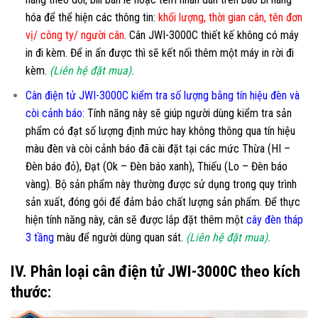
hóa để thể hiện các thông tin:
khối lượng, thời gian cân, tên đơn
vị/ công ty/ người cân
. Cân JWI-3000C thiết kế không có máy
in đi kèm. Để in ấn được thì sẽ kết nối thêm một máy in rời đi
kèm.
(Liên hệ đặt mua).
Cân điện tử JWI-3000C kiểm tra số lượng bằng tín hiệu đèn và
còi cảnh báo:
Tính năng này sẽ giúp người dùng kiểm tra sản
phẩm có đạt số lượng định mức hay không thông qua tín hiệu
màu đèn và còi cảnh báo đã cài đặt tại các mức Thừa (HI –
Đèn báo đỏ), Đạt (Ok – Đèn báo xanh), Thiếu (Lo – Đèn báo
vàng). Bộ sản phẩm này thường được sử dụng trong quy trình
sản xuất, đóng gói để đảm bảo chất lượng sản phẩm. Để thực
hiện tính năng này, cân sẽ được lắp đặt thêm một
cây đèn tháp
3 tầng
màu để người dùng quan sát.
(Liên hệ đặt mua).
IV. Phân loại cân điện tử JWI-3000C theo kích
thước: