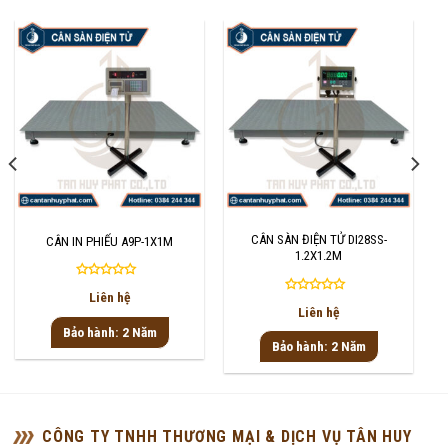
CÂN SÀN ĐIỆN TỬ DI28SS-
CÂN IN PHIẾU A9P-1X1M
1.2X1.2M
Được
Liên hệ
Được
xếp
Liên hệ
xếp
hạng
Bảo hành: 2 Năm
hạng
0
Bảo hành: 2 Năm
0
5
5
sao
sao
CÔNG TY TNHH THƯƠNG MẠI & DỊCH VỤ TÂN HUY