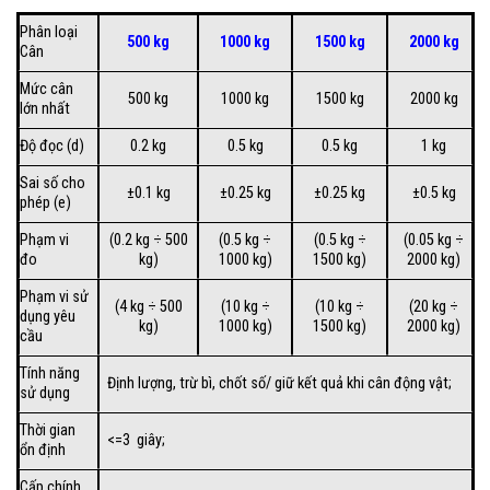
Phân loại
500 kg
1000 kg
1500 kg
2000 kg
Cân
Mức cân
500 kg
1000 kg
1500 kg
2000 kg
lớn nhất
Độ đọc (d)
0.2 kg
0.5 kg
0.5 kg
1 kg
Sai số cho
±0.1 kg
±0.25 kg
±0.25 kg
±0.5 kg
phép (e)
Phạm vi
(0.2 kg ÷ 500
(0.5 kg ÷
(0.5 kg ÷
(0.05 kg ÷
đo
kg)
1000 kg)
1500 kg)
2000 kg)
Phạm vi sử
(4 kg ÷ 500
(10 kg ÷
(10 kg ÷
(20 kg ÷
dụng yêu
kg)
1000 kg)
1500 kg)
2000 kg)
cầu
Tính năng
Định lượng, trừ bì, chốt số/ giữ kết quả khi cân động vật;
sử dụng
Thời gian
<=3 giây;
ổn định
Cấp chính