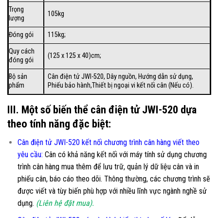
Trọng
105kg
lượng
Đóng gói
115kg;
Quy cách
(125 x 125 x 40)cm;
đóng gói
Bộ sản
Cân điện tử JWI-520, Dây nguồn, Hướng dẫn sử dụng,
phẩm
Phiếu bảo hành,Thiết bị ngoại vi kết nối cân (Nếu có).
III. Một số biến thể cân điện tử JWI-520 dựa
theo tính năng đặc biệt:
Cân điện tử JWI-520 kết nối chương trình cân hàng viết theo
yêu cầu
:
Cân có khả năng kết nối với máy tính sử dụng chương
trình cân hàng mua thêm để lưu trữ, quản lý dữ liệu cân và in
phiếu cân, báo cáo theo dõi. Thông thường, các chương trình sẽ
được viết và tùy biến phù hợp với nhiều lĩnh vực ngành nghề sử
dụng.
(Liên hệ đặt mua).