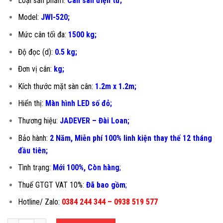
Loại sản phẩm:
Cân sàn điện tử;
Model:
JWI-520;
Mức cân tối đa:
1500 kg;
Độ đọc (d):
0.5 kg;
Đơn vị cân:
kg;
Kích thước mặt sàn cân:
1.2m x 1.2m;
Hiển thị:
Màn hình LED số đỏ;
Thương hiệu:
JADEVER – Đài Loan;
Bảo hành:
2 Năm, Miễn phí 100% linh kiện thay thế 12 tháng
đầu tiên
;
Tình trạng:
Mới 100%, Còn hàng
;
Thuế GTGT VAT 10%:
Đã bao gồm
;
Hotline/ Zalo:
0384 244 344 – 0938 519 577