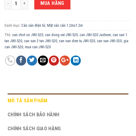
CÂN ĐIỆN TỬ 1.5 TẤN JWI-520 - MẶT SÀN CÂN 1.2M X 1.2M số lượng
MUA HÀNG
Danh mục:
Cân sàn điện tử
,
Mặt sàn cân 1.2mx1.2m
Thẻ:
can chot so JWI-520
,
can dong vat JWI-520
,
can JWI-520 Jadever
,
can san 1
tan JWI-520
,
can san 2 tan JWI-520
,
can san dien tu JWI-520
,
can san JWI-520
,
gia
can JWI-520
,
mua can JWI-520
MÔ TẢ SẢN PHẨM
CHÍNH SÁCH BẢO HÀNH
CHÍNH SÁCH GIAO HÀNG