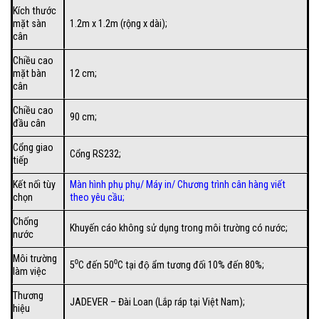
Kích thước
mặt sàn
1.2m x 1.2m (rộng x dài);
cân
Chiều cao
mặt bàn
12 cm;
cân
Chiều cao
90 cm;
đầu cân
Cổng giao
Cổng RS232;
tiếp
Kết nối tùy
Màn hình phụ phụ/
Máy in
/
Chương trình cân hàng viết
chọn
theo yêu cầu
;
Chống
Khuyến cáo không sử dụng trong môi trường có nước;
nước
Môi trường
5⁰C đến 50⁰C tại độ ẩm tương đối 10% đến 80%;
làm việc
Thương
JADEVER – Đài Loan (Lắp ráp tại Việt Nam);
hiệu