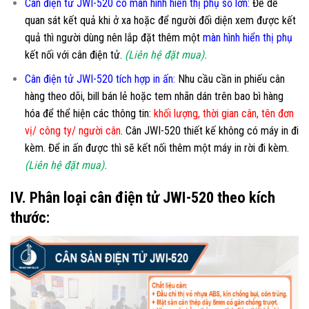
Cân điện tử JWI-520 có màn hình hiển thị phụ số lớn
:
Để dễ
quan sát kết quả khi ở xa hoặc để người đối diện xem được kết
quả thì người dùng nên lắp đặt thêm một
màn hình hiển thị phụ
kết nối với cân điện tử.
(Liên hệ đặt mua).
Cân điện tử JWI-520 tích hợp in ấn:
Nhu cầu cần in phiếu cân
hàng theo dõi, bill bán lẻ hoặc tem nhãn dán trên bao bì hàng
hóa để thể hiện các thông tin:
khối lượng, thời gian cân, tên đơn
vị/ công ty/ người cân
. Cân JWI-520 thiết kế không có máy in đi
kèm. Để in ấn được thì sẽ kết nối thêm một máy in rời đi kèm.
(Liên hệ đặt mua).
IV. Phân loại cân điện tử JWI-520 theo kích
thước: