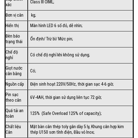
Class III OIML;
xác
Đơn vị cân
kg;
Hiển thị
Màn hình LED 6 số đỏ, dễ nhìn;
Đèn báo
Ổn định/ Trừ bì/ Mức pin;
trạng thái
Chế độ
Có chế độ nghỉ khi không sử dụng;
nghỉ
Giọt nước
Có;
cân bằng
Nguồn cấp
Điện sinh hoạt 220V/50Hz, thời gian sạc 4-6 giờ;
Pin sạc
6V-4AH, thời gian sử dụng liên tục 72 giờ;
theo cân
Quá tải an
125% (Safe Overload 125% of capacity);
toàn
Chất liệu
Mặt bàn cân thép toly gân dày 5 ly, Khung cân hợp kim
Cân
thép U150 sơn tĩnh điện, Đầu vỏ Inox;